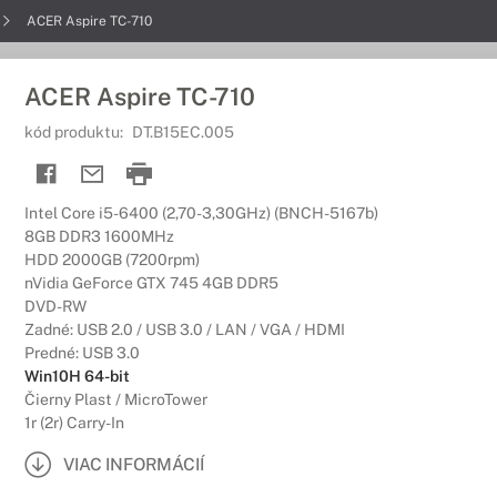
ACER Aspire TC-710
ACER Aspire TC-710
kód produktu:
DT.B15EC.005
Intel Core i5-6400 (2,70-3,30GHz) (BNCH-5167b)
8GB DDR3 1600MHz
HDD 2000GB (7200rpm)
nVidia GeForce GTX 745 4GB DDR5
DVD-RW
Zadné: USB 2.0 / USB 3.0 / LAN / VGA / HDMI
Predné: USB 3.0
Win10H 64-bit
Čierny Plast / MicroTower
1r (2r) Carry-In
VIAC INFORMÁCIÍ