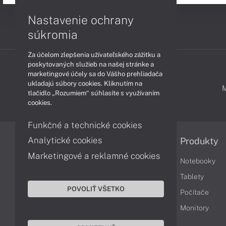
Nastavenie ochrany
súkromia
Za účelom zlepšenia užívateľského zážitku a
poskytovaných služieb na našej stránke a
marketingové účely sa do Vášho prehliadača
ukladajú súbory cookies. Kliknutím na
PODPORA A SERVIS
tlačidlo „Rozumiem“ súhlasíte s využívaním
cookies.
Funkčné a technické cookies
Analytické cookies
Informácie
Produkty
Marketingové a reklamné cookies
Obchodné podmienky
Notebooky
Reklamačné podmienky
Tablety
POVOLIŤ VŠETKO
Ochrana osobných údajov
Počítače
Vrátenie tovaru
Monitory
Vyhlásenie o prístupnosti