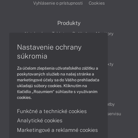
Vyhlásenie o prístupnosti
Cookies
Produkty
Notebooky
Tablety
Počítače
Monitory
Nastavenie ochrany
Články
súkromia
Obchodné informácie
Novinky
Produkty
Za účelom zlepšenia užívateľského zážitku a
Technológie
Videá
poskytovaných služieb na našej stránke a
marketingové účely sa do Vášho prehliadača
ukladajú súbory cookies. Kliknutím na
tlačidlo „Rozumiem“ súhlasíte s využívaním
Obsah
cookies.
Ako nakupovať
Možnosti doručenia a platby
Funkčné a technické cookies
Podpora a servis
Servisné služby
Cenník servisu
Analytické cookies
Marketingové a reklamné cookies
Kontakty