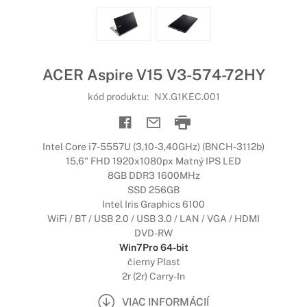
ACER Aspire V15 V3-574-72HY
kód produktu:
NX.G1KEC.001
Intel Core i7-5557U (3,10-3,40GHz) (BNCH-3112b)
15,6" FHD 1920x1080px Matný IPS LED
8GB DDR3 1600MHz
SSD 256GB
Intel Iris Graphics 6100
WiFi / BT / USB 2.0 / USB 3.0 / LAN / VGA / HDMI
DVD-RW
Win7Pro 64-bit
čierny Plast
2r (2r) Carry-In
VIAC INFORMÁCIÍ