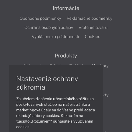
Informácie
Obchodné podmienky
Reklamačné podmienky
Ochrana osobných údajov
Vrátenie tovaru
Vyhlásenie o prístupnosti
Cookies
Produkty
Notebooky
Tablety
Počítače
Monitory
Nastavenie ochrany
Články
súkromia
Obchodné informácie
Novinky
Produkty
Za účelom zlepšenia užívateľského zážitku a
Technológie
Videá
poskytovaných služieb na našej stránke a
marketingové účely sa do Vášho prehliadača
ukladajú súbory cookies. Kliknutím na
tlačidlo „Rozumiem“ súhlasíte s využívaním
Obsah
cookies.