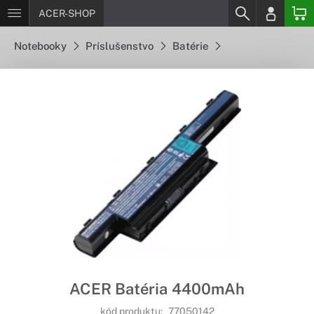
ACER-SHOP
Notebooky
Príslušenstvo
Batérie
ACER Batéria 4400mAh
kód produktu:
77050142