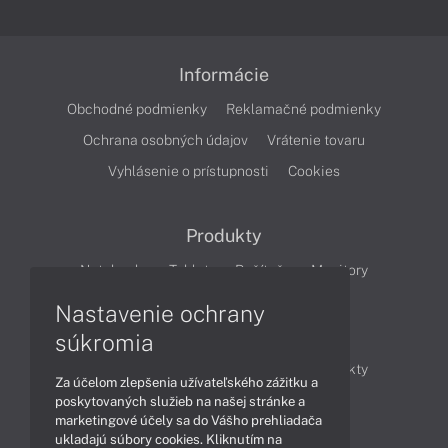
Informácie
Obchodné podmienky
Reklamačné podmienky
Ochrana osobných údajov
Vrátenie tovaru
Vyhlásenie o prístupnosti
Cookies
Produkty
Notebooky
Tablety
Počítače
Monitory
Nastavenie ochrany
Články
súkromia
Obchodné informácie
Novinky
Produkty
Za účelom zlepšenia užívateľského zážitku a
Technológie
Videá
poskytovaných služieb na našej stránke a
marketingové účely sa do Vášho prehliadača
ukladajú súbory cookies. Kliknutím na