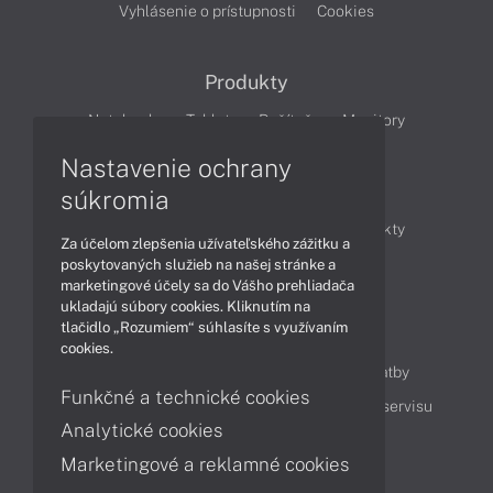
Vyhlásenie o prístupnosti
Cookies
Produkty
Notebooky
Tablety
Počítače
Monitory
Nastavenie ochrany
Články
súkromia
Obchodné informácie
Novinky
Produkty
Za účelom zlepšenia užívateľského zážitku a
Technológie
Videá
poskytovaných služieb na našej stránke a
marketingové účely sa do Vášho prehliadača
ukladajú súbory cookies. Kliknutím na
tlačidlo „Rozumiem“ súhlasíte s využívaním
Obsah
cookies.
Ako nakupovať
Možnosti doručenia a platby
Funkčné a technické cookies
Podpora a servis
Servisné služby
Cenník servisu
Analytické cookies
Marketingové a reklamné cookies
Kontakty