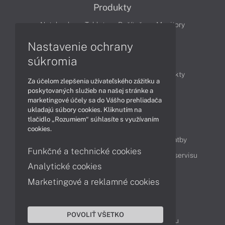
Produkty
Notebooky
Tablety
Počítače
Monitory
Nastavenie ochrany
Články
súkromia
Obchodné informácie
Novinky
Produkty
Za účelom zlepšenia užívateľského zážitku a
Technológie
Videá
poskytovaných služieb na našej stránke a
marketingové účely sa do Vášho prehliadača
ukladajú súbory cookies. Kliknutím na
tlačidlo „Rozumiem“ súhlasíte s využívaním
Obsah
cookies.
Ako nakupovať
Možnosti doručenia a platby
Funkčné a technické cookies
Podpora a servis
Servisné služby
Cenník servisu
Analytické cookies
Marketingové a reklamné cookies
Kontakty
043 4224 771
Obchodné oddelenie
POVOLIŤ VŠETKO
Servisné oddelenie
Reklamácia tovaru