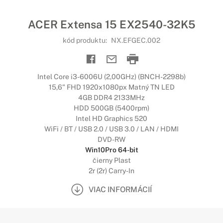
ACER Extensa 15 EX2540-32K5
kód produktu:
NX.EFGEC.002
Intel Core i3-6006U (2,00GHz) (BNCH-2298b)
15,6" FHD 1920x1080px Matný TN LED
4GB DDR4 2133MHz
HDD 500GB (5400rpm)
Intel HD Graphics 520
WiFi / BT / USB 2.0 / USB 3.0 / LAN / HDMI
DVD-RW
Win10Pro 64-bit
čierny Plast
2r (2r) Carry-In
VIAC INFORMÁCIÍ