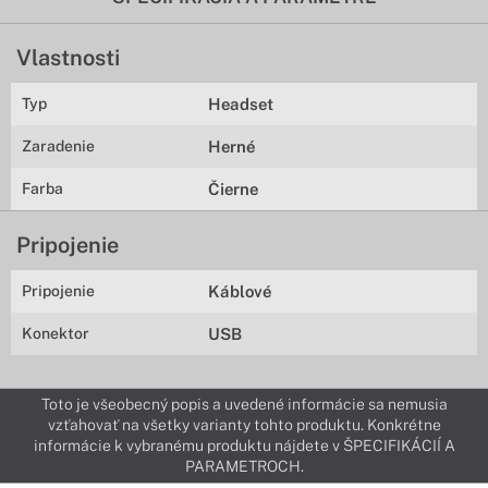
Vlastnosti
Typ
Headset
Zaradenie
Herné
Farba
Čierne
Pripojenie
Pripojenie
Káblové
Konektor
USB
Toto je všeobecný popis a uvedené informácie sa nemusia
vzťahovať na všetky varianty tohto produktu. Konkrétne
informácie k vybranému produktu nájdete v ŠPECIFIKÁCIÍ A
PARAMETROCH.