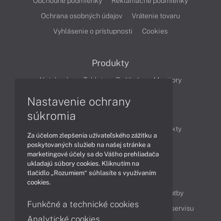
Obchodné podmienky
Reklamačné podmienky
Ochrana osobných údajov
Vrátenie tovaru
Vyhlásenie o prístupnosti
Cookies
Produkty
Notebooky
Tablety
Počítače
Monitory
Nastavenie ochrany
Články
súkromia
Obchodné informácie
Novinky
Produkty
Za účelom zlepšenia užívateľského zážitku a
Technológie
Videá
poskytovaných služieb na našej stránke a
marketingové účely sa do Vášho prehliadača
ukladajú súbory cookies. Kliknutím na
tlačidlo „Rozumiem“ súhlasíte s využívaním
Obsah
cookies.
Ako nakupovať
Možnosti doručenia a platby
Funkčné a technické cookies
Podpora a servis
Servisné služby
Cenník servisu
Analytické cookies