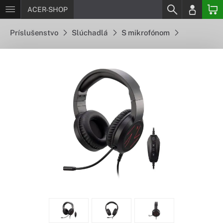
ACER-SHOP
Príslušenstvo
Slúchadlá
S mikrofónom