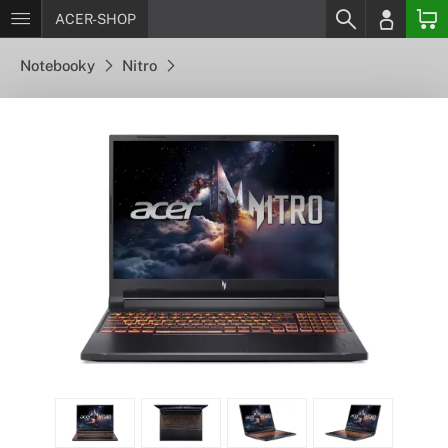
ACER-SHOP
Notebooky
Nitro