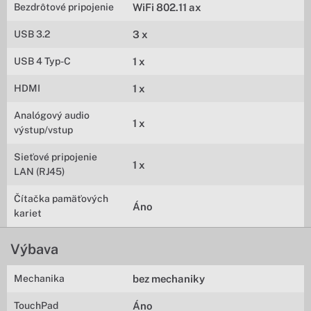
Bezdrôtové pripojenie
WiFi 802.11 ax
USB 3.2
3 x
USB 4 Typ-C
1 x
HDMI
1 x
Analógový audio
1 x
výstup/vstup
Sieťové pripojenie
1 x
LAN (RJ45)
Čítačka pamäťových
Áno
kariet
Výbava
Mechanika
bez mechaniky
TouchPad
Áno