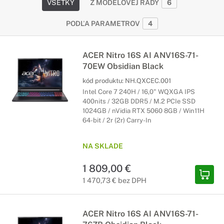
VŠETKY
Z MODELOVEJ RADY
6
PODĽA PARAMETROV
4
ACER Nitro 16S AI ANV16S-71-
70EW Obsidian Black
kód produktu:
NH.QXCEC.001
Intel Core 7 240H / 16,0" WQXGA IPS
400nits / 32GB DDR5 / M.2 PCIe SSD
1024GB / nVidia RTX 5060 8GB / Win11H
64-bit / 2r (2r) Carry-In
NA SKLADE
1 809,00 €
1 470,73 € bez DPH
ACER Nitro 16S AI ANV16S-71-