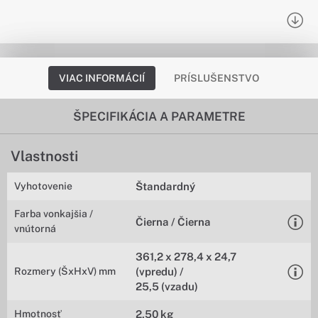
VIAC INFORMÁCIÍ
PRÍSLUŠENSTVO
ŠPECIFIKÁCIA A PARAMETRE
Vlastnosti
Vyhotovenie
Štandardný
Farba vonkajšia /
Čierna / Čierna
vnútorná
361,2 x 278,4 x 24,7
Rozmery (ŠxHxV) mm
(vpredu) /
25,5 (vzadu)
Hmotnosť
2,50 kg