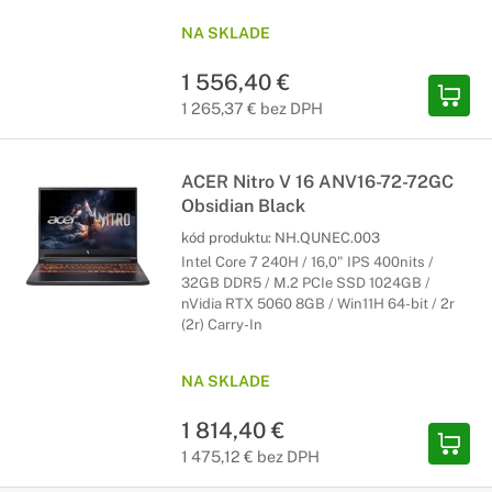
NA SKLADE
1 556,40 €
1 265,37 € bez DPH
ACER Nitro V 16 ANV16-72-72GC
Obsidian Black
kód produktu:
NH.QUNEC.003
Intel Core 7 240H / 16,0" IPS 400nits /
32GB DDR5 / M.2 PCIe SSD 1024GB /
nVidia RTX 5060 8GB / Win11H 64-bit / 2r
(2r) Carry-In
NA SKLADE
1 814,40 €
1 475,12 € bez DPH