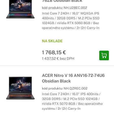
76ZB Obsidian Black
kód produktu:
NH.U28EC.002
Intel Core 7 240H / 16,0" WQXGA IPS
400nits / 32GB DDR5 / M.2 PCIe SSD
1024GB / nVidia RTX 5060 8GB / Bez
operačného systému / 2r (2r) Carry-In
NA SKLADE
1 768,15 €
1 437,52 € bez DPH
ACER Nitro V 16 ANV16-72-74U6
Obsidian Black
kód produktu:
NH.QZREC.002
Intel Core 7 240H / 16,0" IPS 400nits /
32GB DDR5 / M.2 PCIe SSD 1024GB /
nVidia RTX 5070 8GB / Bez operačného
systému / 2r (2r) Carry-In