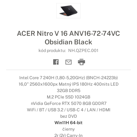
ACER Nitro V 16 ANV16-72-74VC
Obsidian Black
kód produktu:
NH.QZPEC.001
Intel Core 7 240H (1,80-5,20GHz) (BNCH-24223b)
16,0" 2560x1600px Matný IPS 180Hz 400nits LED
32GB DDR5
M.2 PCIe SSD 1024GB
nVidia GeForce RTX 5070 8GB GDDR7
WiFi / BT / USB 3.2 / USB-C 4 / LAN / HDMI
bez DVD
Win11H 64-bit
čierny
2r (2r) Carry-In