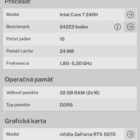
Procesor
Model
Intel Core 7 240H
Benchmark
24223 bodov
Počet jadier
10
Pamäť cache
24 MB
Frekvencia
1,80 - 5,20 GHz
Operačná pamäť
Veľkosť pamäte
32 GB RAM (2x16)
Typ pamäte
DDR5
Grafická karta
Model
nVidia GeForce RTX 5070