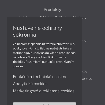
Produkty
Notebooky
Tablety
Počítače
Monitory
Nastavenie ochrany
Články
súkromia
Obchodné informácie
Novinky
Produkty
Za účelom zlepšenia užívateľského zážitku a
Technológie
Videá
poskytovaných služieb na našej stránke a
marketingové účely sa do Vášho prehliadača
ukladajú súbory cookies. Kliknutím na
tlačidlo „Rozumiem“ súhlasíte s využívaním
Obsah
cookies.
Ako nakupovať
Možnosti doručenia a platby
Funkčné a technické cookies
Podpora a servis
Servisné služby
Cenník servisu
Analytické cookies
Marketingové a reklamné cookies
Kontakty
043 4224 771
Obchodné oddelenie