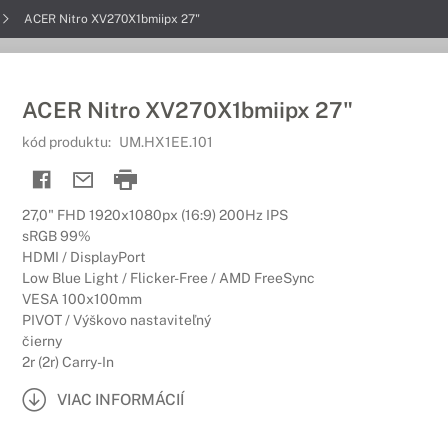
ACER Nitro XV270X1bmiipx 27"
ACER Nitro XV270X1bmiipx 27"
kód produktu:
UM.HX1EE.101
27,0" FHD 1920x1080px (16:9) 200Hz IPS
sRGB 99%
HDMI / DisplayPort
Low Blue Light / Flicker-Free / AMD FreeSync
VESA 100x100mm
PIVOT / Výškovo nastaviteľný
čierny
2r (2r) Carry-In
VIAC INFORMÁCIÍ