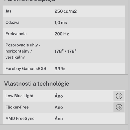
Jas
250 cd/m2
Odozva
1,0 ms
Frekvencia
200 Hz
Pozorovacie uhly -
horizontálny /
178° / 178°
vertikálny
Farebný Gamut sRGB
99 %
Vlastnosti a technológie
Low Blue Light
Áno
Flicker-Free
Áno
AMD FreeSync
Áno