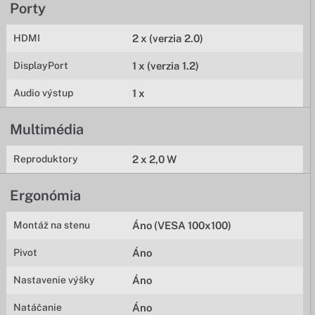
Porty
HDMI
2 x (verzia 2.0)
DisplayPort
1 x (verzia 1.2)
Audio výstup
1 x
Multimédia
Reproduktory
2 x 2,0 W
Ergonómia
Montáž na stenu
Áno (VESA 100x100)
Pivot
Áno
Nastavenie výšky
Áno
Natáčanie
Áno