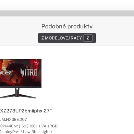
Podobné produkty
Z MODELOVEJ RADY
2
 XZ273UP2bmiiphx 27"
UM.HX3EE.207
0x1440px (16:9) 180Hz VA sRGB
isplayPort / Low Blue Light /