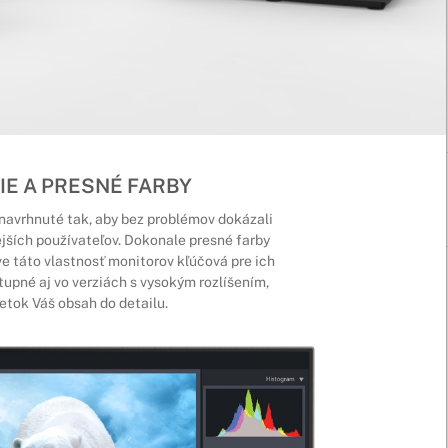
IE A PRESNÉ FARBY
navrhnuté tak, aby bez problémov dokázali
jších používateľov. Dokonale presné farby
ve táto vlastnosť monitorov kľúčová pre ich
upné aj vo verziách s vysokým rozlíšením,
etok Váš obsah do detailu.