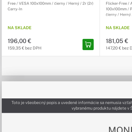
Free / VESA 100x100mm / čierny / Herný / 2r (2r)
Flicker-Free 
Carry-In
100x100mm / P
čierny / Herný 
NA SKLADE
NA SKLADE
196,00 €
181,05 €
159,35 € bez DPH
147,20 € bez
Toto je všeobecný popis a uvedené informácie sa nemusia vzťah
vybranému produktu nájdete 
MON