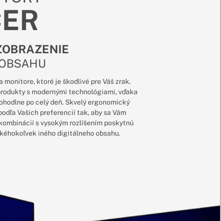
CER
ZOBRAZENIE
 OBSAHU
monitore, ktoré je škodlivé pre Váš zrak.
 produkty s modernými technológiami, vďaka
ohodlne po celý deň. Skvelý ergonomický
podľa Vašich preferencií tak, aby sa Vám
v kombinácií s vysokým rozlíšením poskytnú
 akéhokoľvek iného digitálneho obsahu.