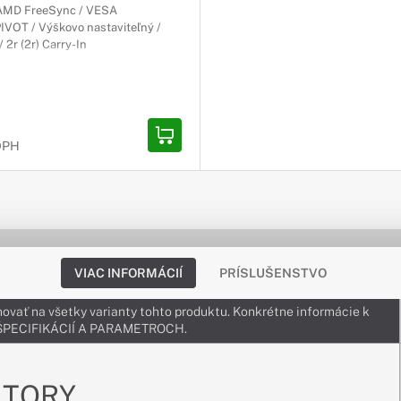
/ AMD FreeSync / VESA
IVOT / Výškovo nastaviteľný /
/ 2r (2r) Carry-In
 DPH
VIAC INFORMÁCIÍ
PRÍSLUŠENSTVO
ovať na všetky varianty tohto produktu. Konkrétne informácie k
v ŠPECIFIKÁCIÍ A PARAMETROCH.
ITORY