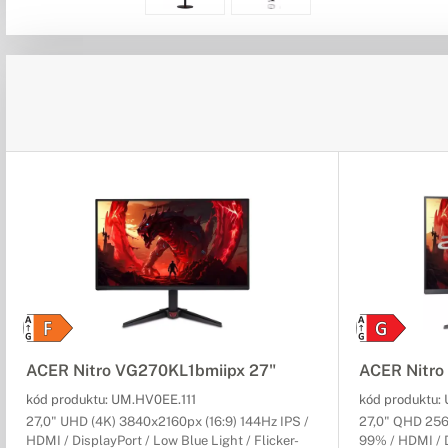
ACER Nitro VG270KL1bmiipx 27"
ACER Nitro
kód produktu:
UM.HV0EE.111
kód produktu:
27,0" UHD (4K) 3840x2160px (16:9) 144Hz IPS /
27,0" QHD 256
HDMI / DisplayPort / Low Blue Light / Flicker-
99% / HDMI / D