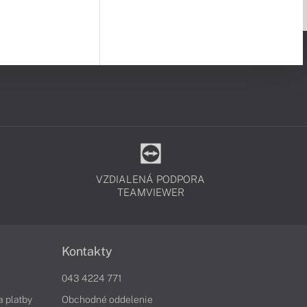
VZDIALENÁ PODPORA
TEAMVIEWER
Kontakty
043 4224 771
a platby
Obchodné oddelenie