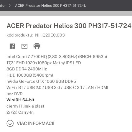
ator
ACER Predator Helios 300 PH317-51-724L
ACER Predator Helios 300 PH317-51-724
kód produktu:
NH.Q29EC.003
Intel Core i7-7700HQ (2,80-3,80GHz) (BNCH-6953b)
17,3" FHD 1920x1080px Matný IPS LED
8GB DDR4 2400MHz
HDD 1000GB (5400rpm)
nVidia GeForce GTX 1060 6GB DDR5
WiFi / BT / USB 2.0 / USB 3.0 / USB-C 3.1 / LAN / HDMI
bez DVD
Win10H 64-bit
čierny Hliník a plast
2r (2r) Carry-In
VIAC INFORMÁCIÍ