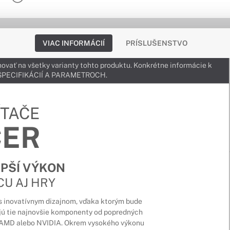
VIAC INFORMÁCIÍ
PRÍSLUŠENSTVO
ovať na všetky varianty tohto produktu. Konkrétne informácie k
v ŠPECIFIKÁCIÍ A PARAMETROCH.
ÍTAČE
CER
EPŠÍ VÝKON
CU AJ HRY
 s inovatívnym dizajnom, vďaka ktorým bude
jú tie najnovšie komponenty od popredných
l, AMD alebo NVIDIA. Okrem vysokého výkonu