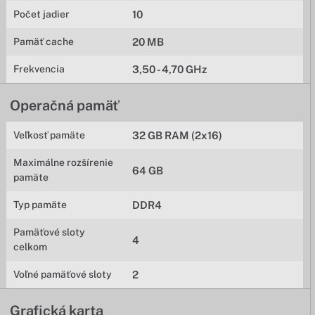
Počet jadier
10
Pamäť cache
20 MB
Frekvencia
3,50 - 4,70 GHz
Operačná pamäť
Veľkosť pamäte
32 GB RAM (2x16)
Maximálne rozšírenie
64 GB
pamäte
Typ pamäte
DDR4
Pamäťové sloty
4
celkom
Voľné pamäťové sloty
2
Grafická karta