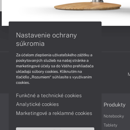
Nastavenie ochrany
súkromia
Za účelom zlepšenia užívateľského zážitku a
poskytovaných služieb na našej stránke a
marketingové účely sa do Vášho prehliadača
ukladajú súbory cookies. Kliknutím na
PODPORA A SERVIS
tlačidlo „Rozumiem“ súhlasíte s využívaním
cookies.
Funkčné a technické cookies
Analytické cookies
Informácie
Produkty
Marketingové a reklamné cookies
Obchodné podmienky
Notebooky
Reklamačné podmienky
Tablety