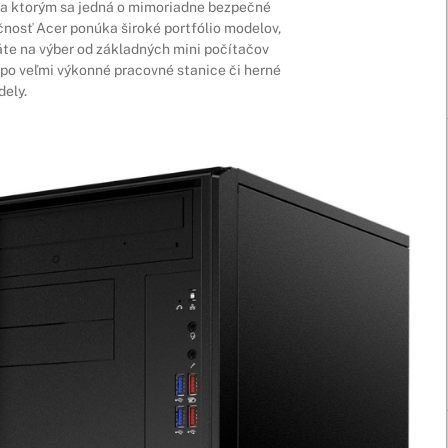
a ktorým sa jedná o mimoriadne bezpečné
čnosť Acer ponúka široké portfólio modelov,
áte na výber od základných mini počítačov
po veľmi výkonné pracovné stanice či herné
ely.