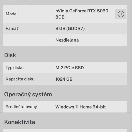
nVidia GeForce RTX 5060
Model
8GB
Pamäť
8 GB (GDDR7)
Nezdieľaná
Disk
Typ disku
M.2 PCIe SSD
Kapacita disku
1024 GB
Operačný systém
Predinštalovaný
Windows 11 Home 64-bit
Konektivita