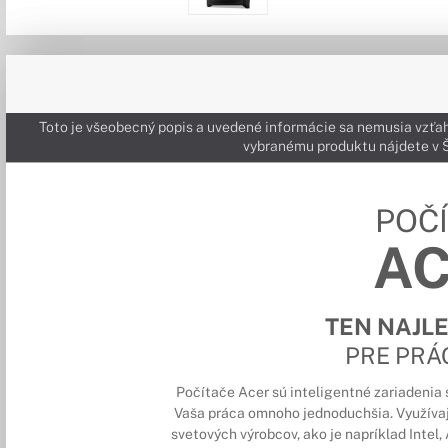
Toto je všeobecný popis a uvedené informácie sa nemusia vzťah
vybranému produktu nájdete 
POČ
A
TEN NAJL
PRE PRÁ
Počítače Acer sú inteligentné zariadenia
Vaša práca omnoho jednoduchšia. Využíva
svetových výrobcov, ako je napríklad Inte