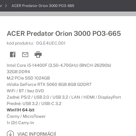
or
ACER Predator Orion 3000 PO3-665
ACER Predator Orion 3000 PO3-665
kód produktu:
DG.E4UEC.001
Intel Core i5-14400F (3,50-4,70GHz) (BNCH-26290b)
32GB DDR4
M.2 PCIe SSD 1024GB
nVidia GeForce RTX 5060 8GB 8GB GDDR7
WiFi / BT / bez DVD
Zadné: PS/2 / USB 2.0 / USB 3.2 / LAN / HDMI / DisplayPort
Predné: USB 3.2 / USB-C 3.2
Win11H 64-bit
Čierny / MicroTower
1r (2r) Carry-In
VIAC INFORMÁCIÍ