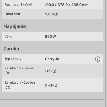
Rozmery (ŠxVxH)
190,0 x 378,0 x 438,0 mm
Hmotnosť
9,00 kg
Napájanie
Výkon
850 W
Záruka
Typ záruky
Carry-In
Záruka pri kúpe na
1 rok(y)
IČO
Záruka pri kúpe bez
2 rok(y)
IČO