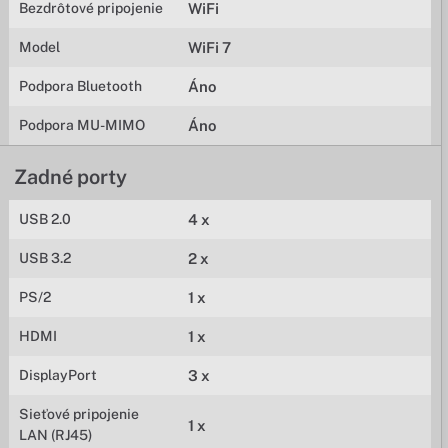
Bezdrôtové pripojenie
WiFi
Model
WiFi 7
Podpora Bluetooth
Áno
Podpora MU-MIMO
Áno
Zadné porty
USB 2.0
4 x
USB 3.2
2 x
PS/2
1 x
HDMI
1 x
DisplayPort
3 x
Sieťové pripojenie
1 x
LAN (RJ45)