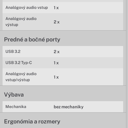
Analógový audio vstup
1 x
Analógový audio
2 x
výstup
Predné a bočné porty
USB 3.2
2 x
USB 3.2 Typ-C
1 x
Analógový audio
1 x
vstup/výstup
Výbava
Mechanika
bez mechaniky
Ergonómia a rozmery