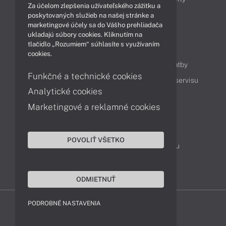
Za účelom zlepšenia užívateľského zážitku a
Technológie
Videá
poskytovaných služieb na našej stránke a
marketingové účely sa do Vášho prehliadača
ukladajú súbory cookies. Kliknutím na
tlačidlo „Rozumiem“ súhlasíte s využívaním
Obsah
cookies.
Ako nakupovať
Možnosti doručenia a platby
Funkčné a technické cookies
Podpora a servis
Servisné služby
Cenník servisu
Analytické cookies
Marketingové a reklamné cookies
Kontakty
043 4224 771
Obchodné oddelenie
POVOLIŤ VŠETKO
Servisné oddelenie
Reklamácia tovaru
TeamViewer (vzdialená podpora)
ODMIETNUŤ
PODROBNÉ NASTAVENIA