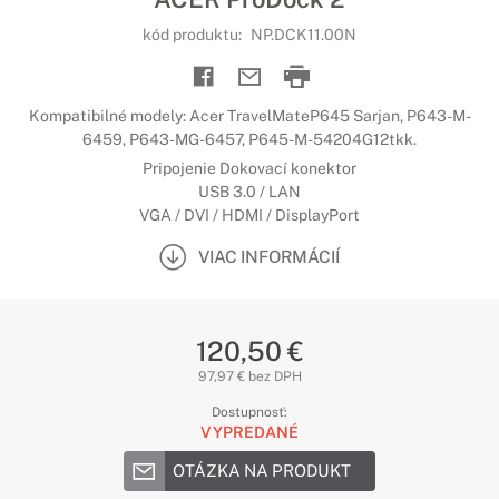
kód produktu:
NP.DCK11.00N
Kompatibilné modely: Acer TravelMateP645 Sarjan, P643-M-
6459, P643-MG-6457, P645-M-54204G12tkk.
Pripojenie Dokovací konektor
USB 3.0 / LAN
VGA / DVI / HDMI / DisplayPort
VIAC INFORMÁCIÍ
120,50 €
97,97 € bez DPH
Dostupnosť:
VYPREDANÉ
OTÁZKA NA PRODUKT