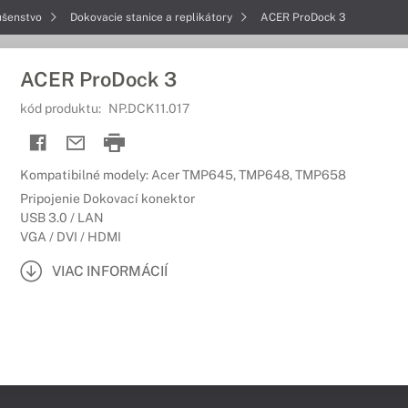
ušenstvo
Dokovacie stanice a replikátory
ACER ProDock 3
ACER ProDock 3
kód produktu:
NP.DCK11.017
Kompatibilné modely: Acer TMP645, TMP648, TMP658
Pripojenie Dokovací konektor
USB 3.0 / LAN
VGA / DVI / HDMI
VIAC INFORMÁCIÍ