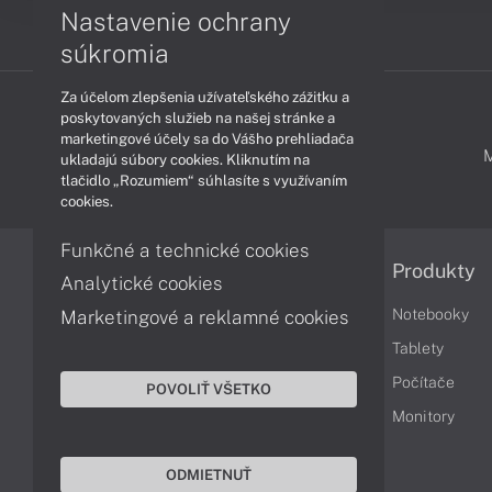
Nastavenie ochrany
súkromia
Za účelom zlepšenia užívateľského zážitku a
poskytovaných služieb na našej stránke a
marketingové účely sa do Vášho prehliadača
PODPORA A SERVIS
ukladajú súbory cookies. Kliknutím na
tlačidlo „Rozumiem“ súhlasíte s využívaním
cookies.
Funkčné a technické cookies
Informácie
Produkty
Analytické cookies
Obchodné podmienky
Notebooky
Marketingové a reklamné cookies
Reklamačné podmienky
Tablety
Ochrana osobných údajov
Počítače
POVOLIŤ VŠETKO
Vrátenie tovaru
Monitory
Vyhlásenie o prístupnosti
ODMIETNUŤ
Cookies