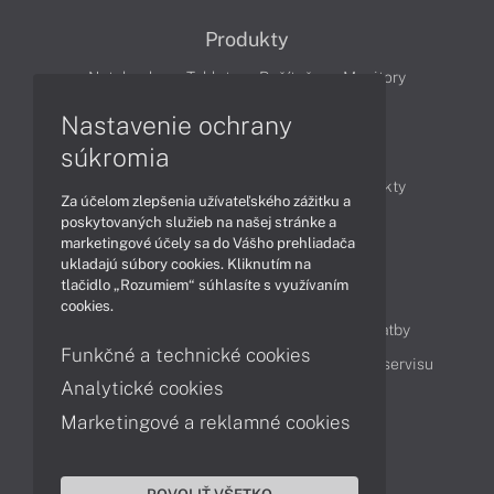
Produkty
Notebooky
Tablety
Počítače
Monitory
Nastavenie ochrany
Články
súkromia
Obchodné informácie
Novinky
Produkty
Za účelom zlepšenia užívateľského zážitku a
Technológie
Videá
poskytovaných služieb na našej stránke a
marketingové účely sa do Vášho prehliadača
ukladajú súbory cookies. Kliknutím na
tlačidlo „Rozumiem“ súhlasíte s využívaním
Obsah
cookies.
Ako nakupovať
Možnosti doručenia a platby
Funkčné a technické cookies
Podpora a servis
Servisné služby
Cenník servisu
Analytické cookies
Marketingové a reklamné cookies
Kontakty
043 4224 771
Obchodné oddelenie