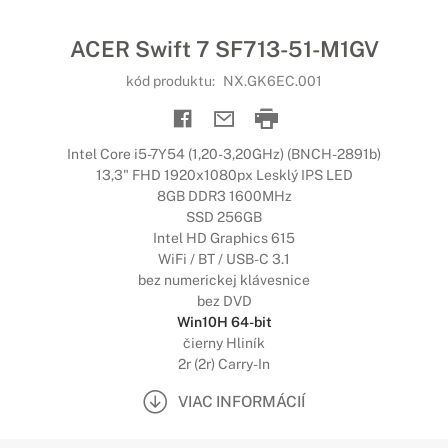
ACER Swift 7 SF713-51-M1GV
kód produktu:
NX.GK6EC.001
Intel Core i5-7Y54 (1,20-3,20GHz) (BNCH-2891b)
13,3" FHD 1920x1080px Lesklý IPS LED
8GB DDR3 1600MHz
SSD 256GB
Intel HD Graphics 615
WiFi / BT / USB-C 3.1
bez numerickej klávesnice
bez DVD
Win10H 64-bit
čierny Hliník
2r (2r) Carry-In
VIAC INFORMÁCIÍ