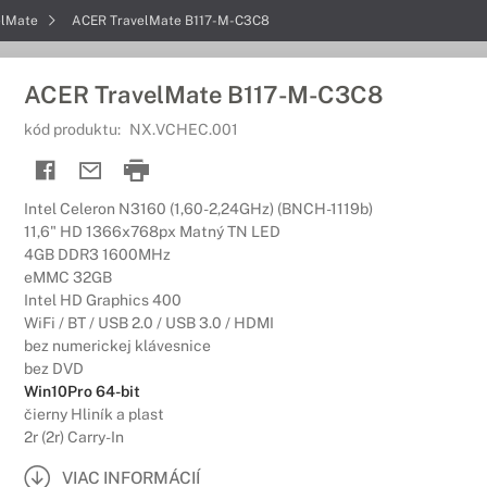
elMate
ACER TravelMate B117-M-C3C8
ACER TravelMate B117-M-C3C8
kód produktu:
NX.VCHEC.001
Intel Celeron N3160 (1,60-2,24GHz) (BNCH-1119b)
11,6" HD 1366x768px Matný TN LED
4GB DDR3 1600MHz
eMMC 32GB
Intel HD Graphics 400
WiFi / BT / USB 2.0 / USB 3.0 / HDMI
bez numerickej klávesnice
bez DVD
Win10Pro 64-bit
čierny Hliník a plast
2r (2r) Carry-In
VIAC INFORMÁCIÍ