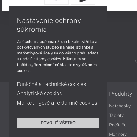
Nastavenie ochrany
súkromia
Za účelom zlepšenia užívateľského zážitku a
poskytovaných služieb na našej stránke a
marketingové účely sa do Vášho prehliadača
ukladajú súbory cookies. Kliknutím na
PODPORA A SERVIS
tlačidlo „Rozumiem“ súhlasíte s využívaním
cookies.
Funkčné a technické cookies
Analytické cookies
Informácie
Produkty
Marketingové a reklamné cookies
Obchodné podmienky
Notebooky
Reklamačné podmienky
Tablety
POVOLIŤ VŠETKO
Ochrana osobných údajov
Počítače
Vrátenie tovaru
Monitory