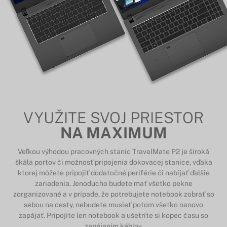
VYUŽITE SVOJ PRIESTOR
NA MAXIMUM
Veľkou výhodou pracovných staníc TravelMate P2 je široká
škála portov či možnosť pripojenia dokovacej stanice, vďaka
ktorej môžete pripojiť dodatočné periférie či nabíjať ďalšie
zariadenia. Jenoducho budete mať všetko pekne
zorganizované a v prípade, že potrebujete notebook zobrať so
sebou na cesty, nebudete musieť potom všetko nanovo
zapájať. Pripojíte len notebook a ušetríte si kopec času so
zapájaním káblov.