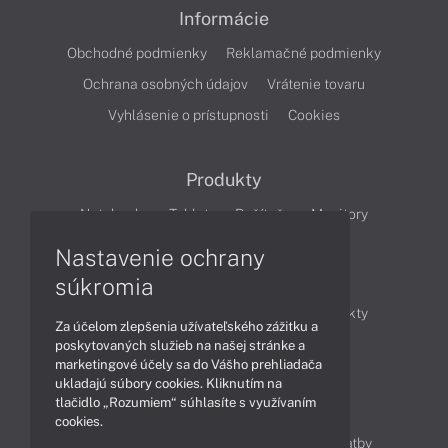
Informácie
Obchodné podmienky
Reklamačné podmienky
Ochrana osobných údajov
Vrátenie tovaru
Vyhlásenie o prístupnosti
Cookies
Produkty
Notebooky
Tablety
Počítače
Monitory
Nastavenie ochrany
Články
súkromia
Obchodné informácie
Novinky
Produkty
Za účelom zlepšenia užívateľského zážitku a
Technológie
Videá
poskytovaných služieb na našej stránke a
marketingové účely sa do Vášho prehliadača
ukladajú súbory cookies. Kliknutím na
tlačidlo „Rozumiem“ súhlasíte s využívaním
Obsah
cookies.
Ako nakupovať
Možnosti doručenia a platby