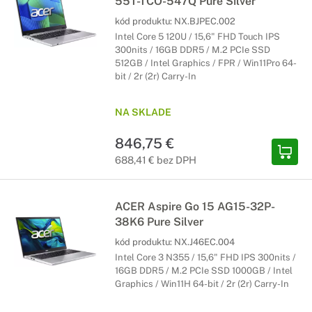
55T-TCO-547Q Pure Silver
kód produktu:
NX.BJPEC.002
Intel Core 5 120U / 15,6" FHD Touch IPS
300nits / 16GB DDR5 / M.2 PCIe SSD
512GB / Intel Graphics / FPR / Win11Pro 64-
bit / 2r (2r) Carry-In
NA SKLADE
846,75 €
688,41 € bez DPH
ACER Aspire Go 15 AG15-32P-
38K6 Pure Silver
kód produktu:
NX.J46EC.004
Intel Core 3 N355 / 15,6" FHD IPS 300nits /
16GB DDR5 / M.2 PCIe SSD 1000GB / Intel
Graphics / Win11H 64-bit / 2r (2r) Carry-In