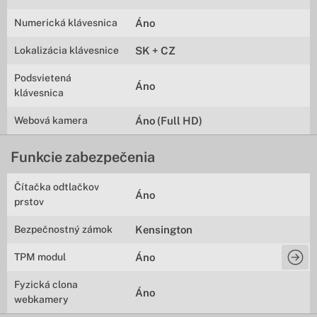
Numerická klávesnica
Áno
Lokalizácia klávesnice
SK + CZ
Podsvietená
Áno
klávesnica
Webová kamera
Áno (Full HD)
Funkcie zabezpečenia
Čítačka odtlačkov
Áno
prstov
Bezpečnostný zámok
Kensington
TPM modul
Áno
Fyzická clona
Áno
webkamery