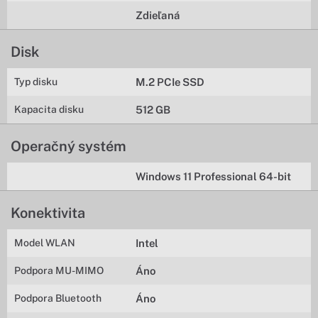
Zdieľaná
Disk
Typ disku
M.2 PCIe SSD
Kapacita disku
512 GB
Operačný systém
Windows 11 Professional 64-bit
Konektivita
Model WLAN
Intel
Podpora MU-MIMO
Áno
Podpora Bluetooth
Áno