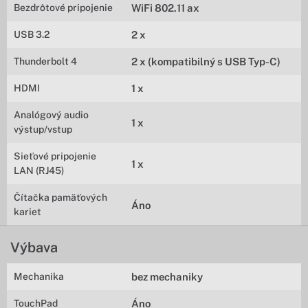
Bezdrôtové pripojenie
WiFi 802.11 ax
USB 3.2
2 x
Thunderbolt 4
2 x (kompatibilný s USB Typ-C)
HDMI
1 x
Analógový audio
1 x
výstup/vstup
Sieťové pripojenie
1 x
LAN (RJ45)
Čítačka pamäťových
Áno
kariet
Výbava
Mechanika
bez mechaniky
TouchPad
Áno