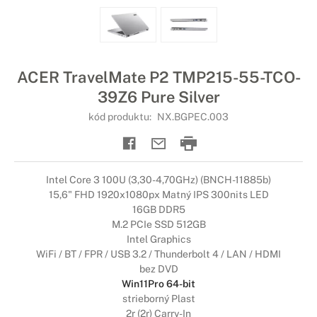
ACER TravelMate P2 TMP215-55-TCO-
39Z6 Pure Silver
kód produktu:
NX.BGPEC.003
Intel Core 3 100U (3,30-4,70GHz) (BNCH-11885b)
15,6" FHD 1920x1080px Matný IPS 300nits LED
16GB DDR5
M.2 PCIe SSD 512GB
Intel Graphics
WiFi / BT / FPR / USB 3.2 / Thunderbolt 4 / LAN / HDMI
bez DVD
Win11Pro 64-bit
strieborný Plast
2r (2r) Carry-In