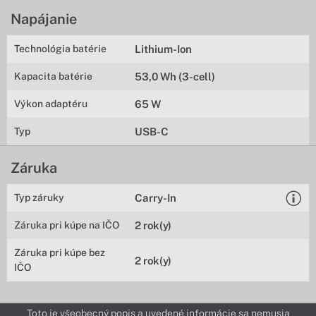
Napájanie
Technológia batérie
Lithium-Ion
Kapacita batérie
53,0 Wh (3-cell)
Výkon adaptéru
65 W
Typ
USB-C
Záruka
Typ záruky
Carry-In
Záruka pri kúpe na IČO
2 rok(y)
Záruka pri kúpe bez
2 rok(y)
IČO
Toto je všeobecný popis a uvedené informácie sa nemusia