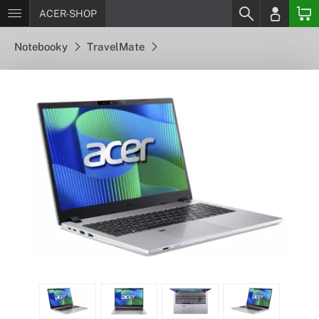
ACER-SHOP
Notebooky
TravelMate