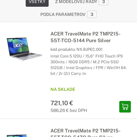
VŠETKY
Z MODELOVEJ RADY
3
PODĽA PARAMETROV
3
ACER TravelMate P2 TMP215-
55T-TCO-5144 Pure Silver
kód produktu:
NX.BJPEC.001
Intel Core 5 120U / 15,6" FHD Touch IPS
300nits / 16GB DDR5 / M.2 PCIe SSD
512GB / Intel Graphics / FPR / Win11H 64-
bit / 2r (2r) Carry-In
NA SKLADE
721,10 €
586,26 € bez DPH
ACER TravelMate P2 TMP215-