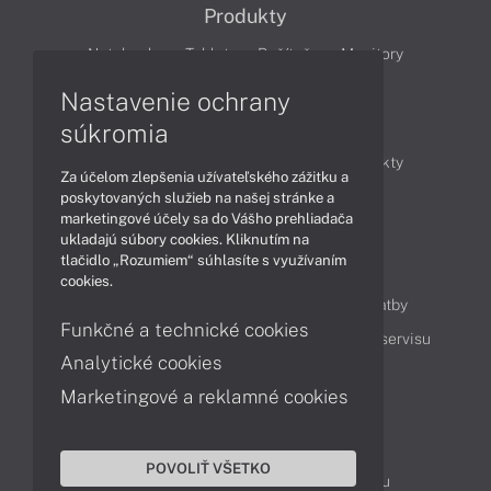
Produkty
Notebooky
Tablety
Počítače
Monitory
Nastavenie ochrany
Články
súkromia
Obchodné informácie
Novinky
Produkty
Za účelom zlepšenia užívateľského zážitku a
Technológie
Videá
poskytovaných služieb na našej stránke a
marketingové účely sa do Vášho prehliadača
ukladajú súbory cookies. Kliknutím na
tlačidlo „Rozumiem“ súhlasíte s využívaním
Obsah
cookies.
Ako nakupovať
Možnosti doručenia a platby
Funkčné a technické cookies
Podpora a servis
Servisné služby
Cenník servisu
Analytické cookies
Marketingové a reklamné cookies
Kontakty
043 4224 771
Obchodné oddelenie
POVOLIŤ VŠETKO
Servisné oddelenie
Reklamácia tovaru