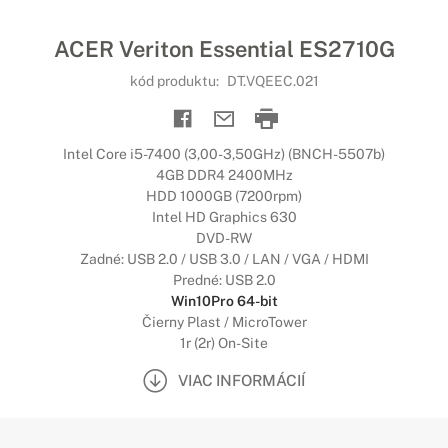
ACER Veriton Essential ES2710G
kód produktu:
DT.VQEEC.021
Intel Core i5-7400 (3,00-3,50GHz) (BNCH-5507b)
4GB DDR4 2400MHz
HDD 1000GB (7200rpm)
Intel HD Graphics 630
DVD-RW
Zadné: USB 2.0 / USB 3.0 / LAN / VGA / HDMI
Predné: USB 2.0
Win10Pro 64-bit
Čierny Plast / MicroTower
1r (2r) On-Site
VIAC INFORMÁCIÍ