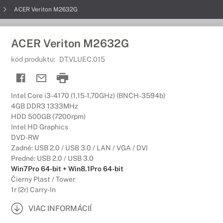
ACER Veriton M2632G
ACER Veriton M2632G
kód produktu:
DT.VLUEC.015
Intel Core i3-4170 (1,15-1,70GHz) (BNCH-3594b)
4GB DDR3 1333MHz
HDD 500GB (7200rpm)
Intel HD Graphics
DVD-RW
Zadné: USB 2.0 / USB 3.0 / LAN / VGA / DVI
Predné: USB 2.0 / USB 3.0
Win7Pro 64-bit + Win8.1Pro 64-bit
Čierny Plast / Tower
1r (2r) Carry-In
VIAC INFORMÁCIÍ