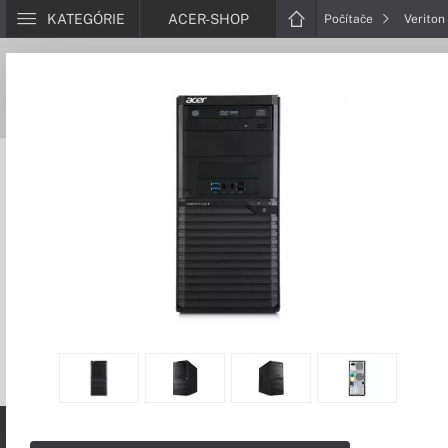
KATEGÓRIE
ACER-SHOP
Počítače
Veriton