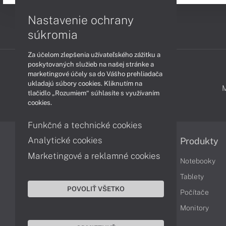
Nastavenie ochrany
súkromia
Za účelom zlepšenia užívateľského zážitku a
poskytovaných služieb na našej stránke a
marketingové účely sa do Vášho prehliadača
ukladajú súbory cookies. Kliknutím na
PODPORA A SERVIS
tlačidlo „Rozumiem“ súhlasíte s využívaním
cookies.
Funkčné a technické cookies
Analytické cookies
Informácie
Produkty
Marketingové a reklamné cookies
Obchodné podmienky
Notebooky
Reklamačné podmienky
Tablety
POVOLIŤ VŠETKO
Ochrana osobných údajov
Počítače
Vrátenie tovaru
Monitory
Vyhlásenie o prístupnosti