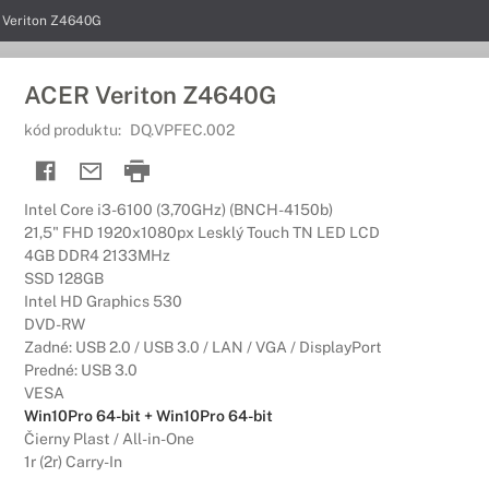
 Veriton Z4640G
ACER Veriton Z4640G
kód produktu:
DQ.VPFEC.002
Intel Core i3-6100 (3,70GHz) (BNCH-4150b)
21,5" FHD 1920x1080px Lesklý Touch TN LED LCD
4GB DDR4 2133MHz
SSD 128GB
Intel HD Graphics 530
DVD-RW
Zadné: USB 2.0 / USB 3.0 / LAN / VGA / DisplayPort
Predné: USB 3.0
VESA
Win10Pro 64-bit + Win10Pro 64-bit
Čierny Plast / All-in-One
1r (2r) Carry-In