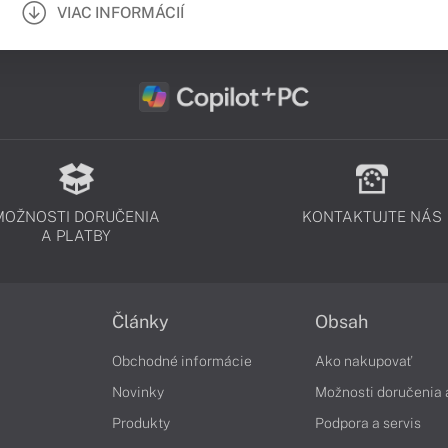
VIAC INFORMÁCIÍ
MOŽNOSTI DORUČENIA
KONTAKTUJTE NÁS
A PLATBY
Články
Obsah
Obchodné informácie
Ako nakupovať
Novinky
Možnosti doručenia 
Produkty
Podpora a servis