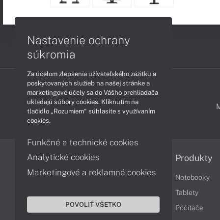
Nastavenie ochrany
súkromia
Za účelom zlepšenia užívateľského zážitku a
poskytovaných služieb na našej stránke a
marketingové účely sa do Vášho prehliadača
ukladajú súbory cookies. Kliknutím na
PODPORA A SERVIS
tlačidlo „Rozumiem“ súhlasíte s využívaním
cookies.
Funkčné a technické cookies
Analytické cookies
Informácie
Produkty
Marketingové a reklamné cookies
Obchodné podmienky
Notebooky
Reklamačné podmienky
Tablety
POVOLIŤ VŠETKO
Ochrana osobných údajov
Počítače