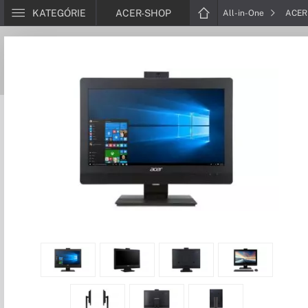
KATEGÓRIE
ACER-SHOP
All-in-One
ACER