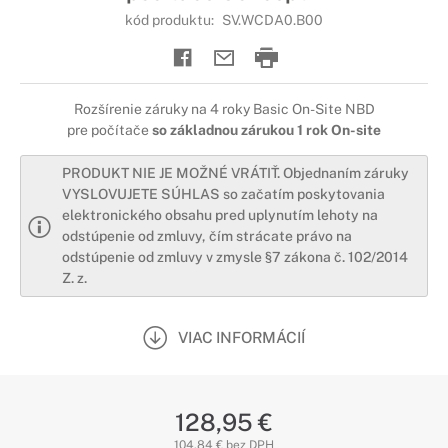
kód produktu:
SV.WCDA0.B00
Rozšírenie záruky na 4 roky Basic On-Site NBD
pre počítače
so základnou zárukou 1 rok On-site
PRODUKT NIE JE MOŽNÉ VRÁTIŤ. Objednaním záruky
VYSLOVUJETE SÚHLAS so začatím poskytovania
elektronického obsahu pred uplynutím lehoty na
odstúpenie od zmluvy, čím strácate právo na
odstúpenie od zmluvy v zmysle §7 zákona č. 102/2014
Z. z.
VIAC INFORMÁCIÍ
128,95 €
104,84 € bez DPH