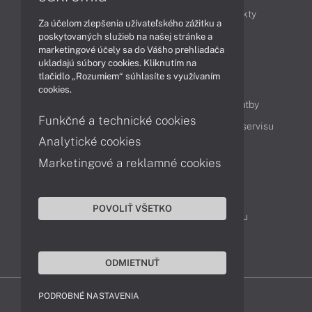
Obchodné informácie
Novinky
Produkty
Za účelom zlepšenia užívateľského zážitku a
Technológie
Videá
poskytovaných služieb na našej stránke a
marketingové účely sa do Vášho prehliadača
ukladajú súbory cookies. Kliknutím na
tlačidlo „Rozumiem“ súhlasíte s využívaním
Obsah
cookies.
Ako nakupovať
Možnosti doručenia a platby
Funkčné a technické cookies
Podpora a servis
Servisné služby
Cenník servisu
Analytické cookies
Marketingové a reklamné cookies
Kontakty
043 4224 771
Obchodné oddelenie
POVOLIŤ VŠETKO
Servisné oddelenie
Reklamácia tovaru
TeamViewer (vzdialená podpora)
ODMIETNUŤ
PODROBNÉ NASTAVENIA