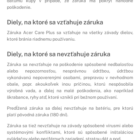
dátumu kúpy v prípade, že záruka má pokryť náhodné
poškodenie.
Diely, na ktoré sa vzťahuje záruka
Záruka Acer Care Plus sa vzťahuje na všetky závady dielov,
ktoré bránia riadnemu používaniu.
Diely, na ktoré sa nevzťahuje záruka
Záruka sa nevzťahuje na poškodenie spôsobené nedbalosťou
alebo nepozornosťou, nesprávnou údržbou, údržbou
vykonávanú nepoverenými osobami, prepravou v nevhodnom
obale, popr. akoukoľvek inou príčinou, ktorú nespôsobila
výrobná vada, a ďalej na malé poškodenia, ako napríklad
škrabance, ryhy atď, ktoré vznikli pri bežnom používaní.
Predĺžená záruka sa ďalej nevzťahuje na batériu, pre ktorú
platí pôvodná záruka (180 dní).
Záruka sa tiež nevzťahuje na závady spôsobené vírusmi alebo
systémovými konfliktami, ktoré sú spôsobené inštaláciou
ovládačov alebo periférnych zariadení, stratou dát a pod.