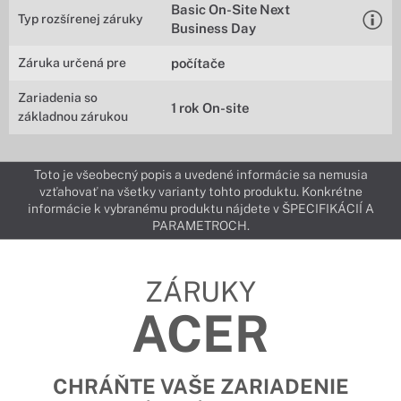
Basic On-Site Next
Typ rozšírenej záruky
Business Day
Záruka určená pre
počítače
Zariadenia so
1 rok On-site
základnou zárukou
Toto je všeobecný popis a uvedené informácie sa nemusia
vzťahovať na všetky varianty tohto produktu. Konkrétne
informácie k vybranému produktu nájdete v ŠPECIFIKÁCIÍ A
PARAMETROCH.
ZÁRUKY
ACER
CHRÁŇTE VAŠE ZARIADENIE