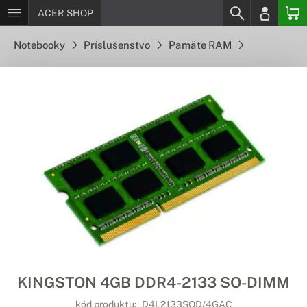
ACER-SHOP
Notebooky
Príslušenstvo
Pamäťe RAM
KINGSTON 4GB DDR4-2133 SO-DIMM
kód produktu:
D4L2133SOD/4GAC