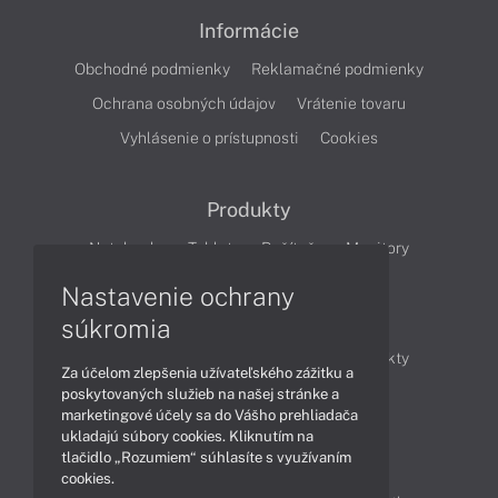
Informácie
Obchodné podmienky
Reklamačné podmienky
Ochrana osobných údajov
Vrátenie tovaru
Vyhlásenie o prístupnosti
Cookies
Produkty
Notebooky
Tablety
Počítače
Monitory
Nastavenie ochrany
Články
súkromia
Obchodné informácie
Novinky
Produkty
Za účelom zlepšenia užívateľského zážitku a
Technológie
Videá
poskytovaných služieb na našej stránke a
marketingové účely sa do Vášho prehliadača
ukladajú súbory cookies. Kliknutím na
tlačidlo „Rozumiem“ súhlasíte s využívaním
Obsah
cookies.