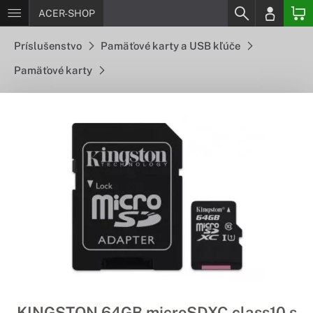
ACER-SHOP
Príslušenstvo
Pamäťové karty a USB kľúče
Pamäťové karty
KINGSTON 64GB microSDXC class10 s