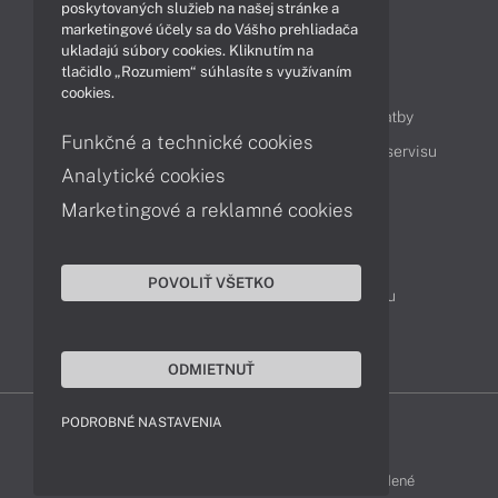
Technológie
Videá
poskytovaných služieb na našej stránke a
marketingové účely sa do Vášho prehliadača
ukladajú súbory cookies. Kliknutím na
tlačidlo „Rozumiem“ súhlasíte s využívaním
Obsah
cookies.
Ako nakupovať
Možnosti doručenia a platby
Funkčné a technické cookies
Podpora a servis
Servisné služby
Cenník servisu
Analytické cookies
Marketingové a reklamné cookies
Kontakty
043 4224 771
Obchodné oddelenie
POVOLIŤ VŠETKO
Servisné oddelenie
Reklamácia tovaru
TeamViewer (vzdialená podpora)
ODMIETNUŤ
PODROBNÉ NASTAVENIA
ACER-SHOP © 2011 - 2026 Všetky práva vyhradené