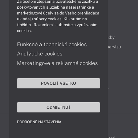
Za účelom zlepšenia užívateľského zážitku a
Technológie
Videá
poskytovaných služieb na našej stránke a
marketingové účely sa do Vášho prehliadača
ukladajú súbory cookies. Kliknutím na
tlačidlo „Rozumiem“ súhlasíte s využívaním
Obsah
cookies.
Ako nakupovať
Možnosti doručenia a platby
Funkčné a technické cookies
Podpora a servis
Servisné služby
Cenník servisu
Analytické cookies
Marketingové a reklamné cookies
Kontakty
043 4224 771
Obchodné oddelenie
POVOLIŤ VŠETKO
Servisné oddelenie
Reklamácia tovaru
TeamViewer (vzdialená podpora)
ODMIETNUŤ
PODROBNÉ NASTAVENIA