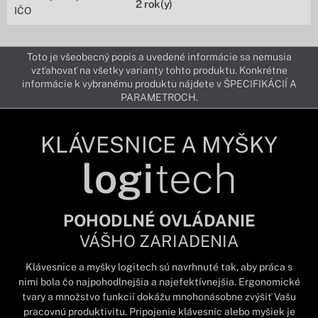
2 rok(y)
IČO
Toto je všeobecný popis a uvedené informácie sa nemusia
vzťahovať na všetky varianty tohto produktu. Konkrétne
informácie k vybranému produktu nájdete v ŠPECIFIKÁCIÍ A
PARAMETROCH.
KLÁVESNICE A MYŠKY
logi
tech
POHODLNÉ OVLÁDANIE
VÁŠHO ZARIADENIA
Klávesnice a myšky logitech sú navrhnuté tak, aby práca s
nimi bola čo najpohodlnejšia a najefektívnejšia. Ergonomické
tvary a množstvo funkcií dokážu mnohonásobne zvýšiť Vašu
pracovnú produktivitu. Pripojenie klávesníc alebo myšiek je