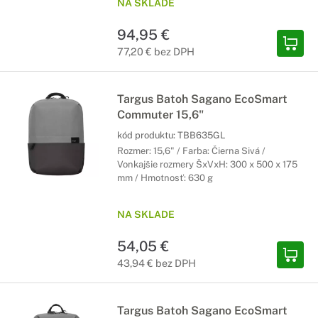
NA SKLADE
94,95 €
77,20 € bez DPH
Targus Batoh Sagano EcoSmart
Commuter 15,6"
kód produktu:
TBB635GL
Rozmer: 15,6" / Farba: Čierna Sivá /
Vonkajšie rozmery ŠxVxH: 300 x 500 x 175
mm / Hmotnosť: 630 g
NA SKLADE
54,05 €
43,94 € bez DPH
Targus Batoh Sagano EcoSmart