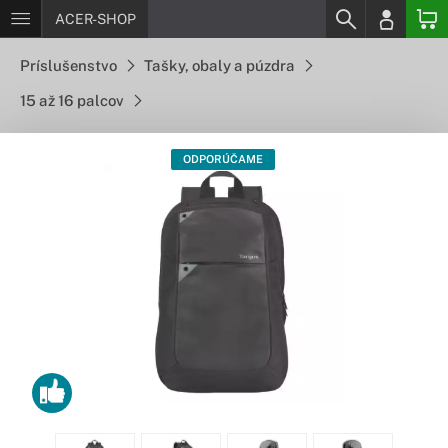
ACER-SHOP
Príslušenstvo
Tašky, obaly a púzdra
15 až 16 palcov
ODPORÚČAME