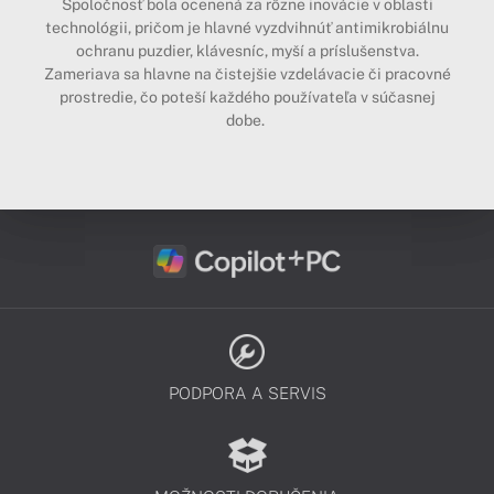
Spoločnosť bola ocenená za rôzne inovácie v oblasti
technológii, pričom je hlavné vyzdvihnúť antimikrobiálnu
ochranu puzdier, klávesníc, myší a príslušenstva.
Zameriava sa hlavne na čistejšie vzdelávacie či pracovné
prostredie, čo poteší každého používateľa v súčasnej
dobe.
PODPORA A SERVIS