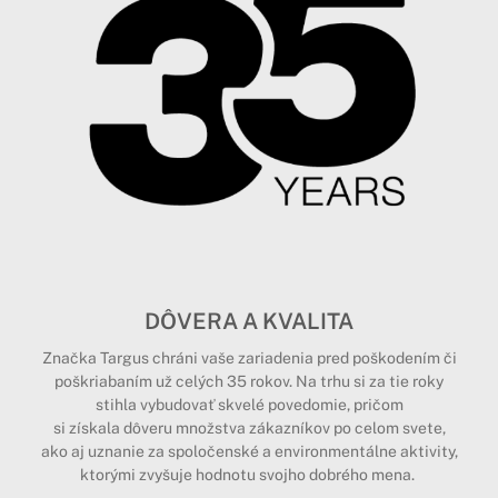
DÔVERA A KVALITA
Značka Targus chráni vaše zariadenia pred poškodením či
poškriabaním už celých 35 rokov. Na trhu si za tie roky
stihla vybudovať skvelé povedomie, pričom
si získala dôveru množstva zákazníkov po celom svete,
ako aj uznanie za spoločenské a environmentálne aktivity,
ktorými zvyšuje hodnotu svojho dobrého mena.