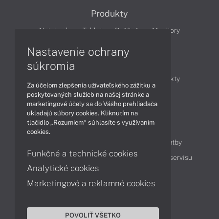
Produkty
Notebooky
Tablety
Počítače
Monitory
Nastavenie ochrany
Články
súkromia
Obchodné informácie
Novinky
Produkty
Za účelom zlepšenia užívateľského zážitku a
Technológie
Videá
poskytovaných služieb na našej stránke a
marketingové účely sa do Vášho prehliadača
ukladajú súbory cookies. Kliknutím na
tlačidlo „Rozumiem“ súhlasíte s využívaním
Obsah
cookies.
Ako nakupovať
Možnosti doručenia a platby
Funkčné a technické cookies
Podpora a servis
Servisné služby
Cenník servisu
Analytické cookies
Marketingové a reklamné cookies
Kontakty
043 4224 771
Obchodné oddelenie
POVOLIŤ VŠETKO