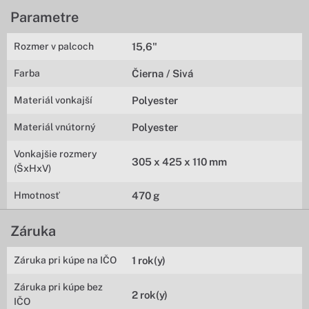
Parametre
Rozmer v palcoch
15,6"
Farba
Čierna / Sivá
Materiál vonkajší
Polyester
Materiál vnútorný
Polyester
Vonkajšie rozmery
305 x 425 x 110 mm
(ŠxHxV)
Hmotnosť
470 g
Záruka
Záruka pri kúpe na IČO
1 rok(y)
Záruka pri kúpe bez
2 rok(y)
IČO