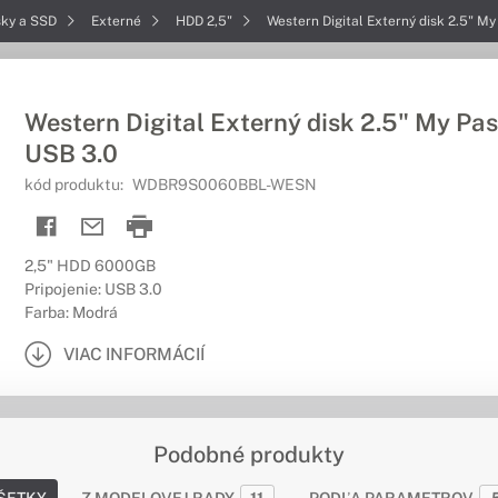
sky a SSD
Externé
HDD 2,5"
Western Digital Externý disk 2.5" M
Western Digital Externý disk 2.5" My Pa
USB 3.0
kód produktu:
WDBR9S0060BBL-WESN
2,5" HDD 6000GB
Pripojenie: USB 3.0
Farba: Modrá
VIAC INFORMÁCIÍ
Podobné produkty