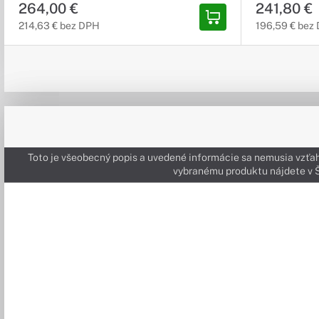
264,00 €
241,80 €
214,63 € bez DPH
196,59 € bez
Toto je všeobecný popis a uvedené informácie sa nemusia vzťah
vybranému produktu nájdete 