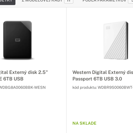
ŠETKY
Z MODELOVEJ RADY
11
PODĽA PARAMETROV
ital Externý disk 2.5"
Western Digital Externý di
E 6TB USB
Passport 6TB USB 3.0
WDBG8A0060BBK-WESN
kód produktu:
WDBR9S0060BWT
NA SKLADE