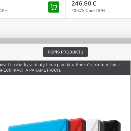
246,90 €
 DPH
200,73 € bez DPH
POPIS PRODUKTU
ovať na všetky varianty tohto produktu. Konkrétne informácie k
v ŠPECIFIKÁCIÍ A PARAMETROCH.