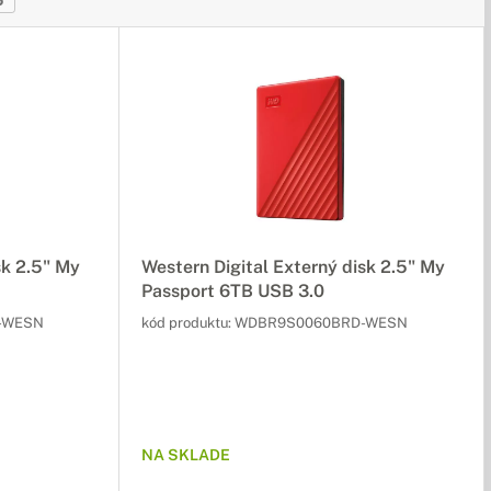
5
sk 2.5" My
Western Digital Externý disk 2.5" My
Passport 6TB USB 3.0
-WESN
kód produktu:
WDBR9S0060BRD-WESN
NA SKLADE