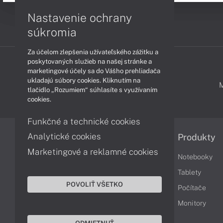
Nastavenie ochrany
súkromia
Za účelom zlepšenia užívateľského zážitku a
poskytovaných služieb na našej stránke a
marketingové účely sa do Vášho prehliadača
ukladajú súbory cookies. Kliknutím na
PODPORA A SERVIS
tlačidlo „Rozumiem“ súhlasíte s využívaním
cookies.
Funkčné a technické cookies
Analytické cookies
Informácie
Produkty
Marketingové a reklamné cookies
Obchodné podmienky
Notebooky
Reklamačné podmienky
Tablety
POVOLIŤ VŠETKO
Ochrana osobných údajov
Počítače
Vrátenie tovaru
Monitory
Vyhlásenie o prístupnosti