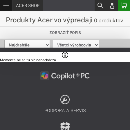
ACER-SHOP
Produkty Acer vo výpredaji
0 produktov
Nepremeškaj šancu kúpiť
ZOBRAZIŤ POPIS
produkty Acer za super ceny
Hľadáš produkty Acer za skvelé ceny? Máme pre teba
výpredajové produkty Acer, predaj platí do vypredania
Momentálne sa tu nič nenachádza.
zásob.
PODPORA A SERVIS