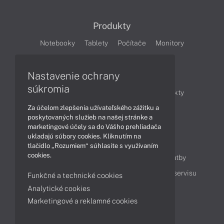
Produkty
Notebooky
Tablety
Počítače
Monitory
Články
Nastavenie ochrany
súkromia
Obchodné informácie
Novinky
Produkty
Za účelom zlepšenia užívateľského zážitku a
Technológie
Videá
poskytovaných služieb na našej stránke a
marketingové účely sa do Vášho prehliadača
ukladajú súbory cookies. Kliknutím na
Obsah
tlačidlo „Rozumiem“ súhlasíte s využívaním
cookies.
Ako nakupovať
Možnosti doručenia a platby
Podpora a servis
Servisné služby
Cenník servisu
Funkčné a technické cookies
Analytické cookies
Marketingové a reklamné cookies
Kontakty
043 4224 771
Obchodné oddelenie