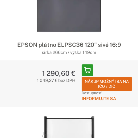
EPSON plátno ELPSC36 120" sivé 16:9
širka 266cm / výška 149cm
1 290,60 €
1 049,27 € bez DPH
NÁKUP MOŽNÝ IBA NA
IČO / DIČ
Dostupnosť:
INFORMUJTE SA