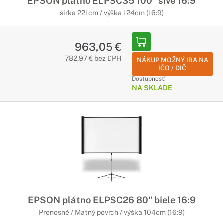
EPSON plátno ELPSC35 100" sivé 16:9
širka 221cm / výška 124cm (16:9)
963,05 €
782,97 € bez DPH
NÁKUP MOŽNÝ IBA NA
IČO / DIČ
Dostupnosť:
NA SKLADE
EPSON plátno ELPSC26 80" biele 16:9
Prenosné / Matný povrch / výška 104cm (16:9)