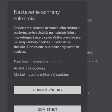
Články
Nastavenie ochrany
súkromia
Obchodné informácie
Novinky
Produkty
Za účelom zlepšenia užívateľského zážitku a
Technológie
Videá
poskytovaných služieb na našej stránke a
marketingové účely sa do Vášho prehliadača
ukladajú súbory cookies. Kliknutím na
Obsah
tlačidlo „Rozumiem“ súhlasíte s využívaním
cookies.
Ako nakupovať
Možnosti doručenia a platby
Podpora a servis
Servisné služby
Cenník servisu
Funkčné a technické cookies
Analytické cookies
Marketingové a reklamné cookies
Kontakty
043 4224 771
Obchodné oddelenie
POVOLIŤ VŠETKO
Servisné oddelenie
Reklamácia tovaru
TeamViewer (vzdialená podpora)
ODMIETNUŤ