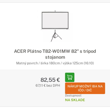
ACER Plátno T82-W01MW 82" s tripod
stojanom
Matný povrch / širka 180cm / výška 125cm (16:10)
82,55 €
67,11 € bez DPH
NÁKUP MOŽNÝ IBA NA
IČO / DIČ
Dostupnosť:
NA SKLADE