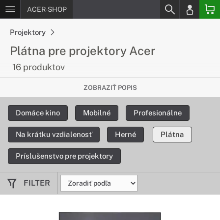
ACER-SHOP
Projektory
Plátna pre projektory Acer
16 produktov
Kvalitné plátna k projektorom
ZOBRAZIŤ POPIS
Doprajte si plátno podľa vašich predstáv k projektorom
Domáce kino
Mobilné
Profesionálne
značky Acer.
Na krátku vzdialenosť
Herné
Plátna
Príslušenstvo pre projektory
FILTER