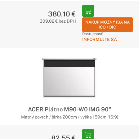
380,10 €
309,02 € bez DPH
NÁKUP MOŽNÝ IBA NA
IČO / DIČ
Dostupnosť:
INFORMUJTE SA
ACER Plátno M90-W01MG 90"
Matný povrch / širka 200cm / výška 159cm (16:9)
82,55 €