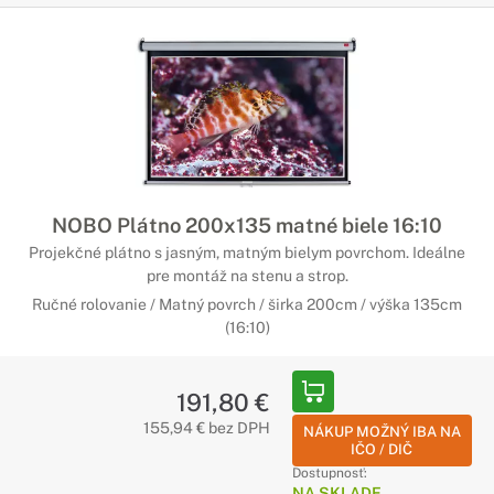
NOBO Plátno 200x135 matné biele 16:10
Projekčné plátno s jasným, matným bielym povrchom. Ideálne
pre montáž na stenu a strop.
Ručné rolovanie / Matný povrch / širka 200cm / výška 135cm
(16:10)
191,80 €
155,94 € bez DPH
NÁKUP MOŽNÝ IBA NA
IČO / DIČ
Dostupnosť:
NA SKLADE