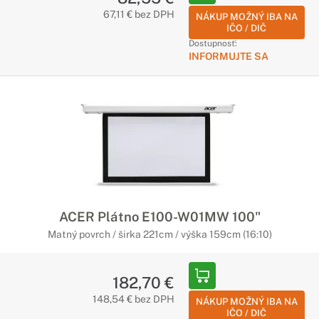
67,11 € bez DPH
NÁKUP MOŽNÝ IBA NA
IČO / DIČ
Dostupnosť:
INFORMUJTE SA
ACER Plátno E100-W01MW 100"
Matný povrch / širka 221cm / výška 159cm (16:10)
182,70 €
148,54 € bez DPH
NÁKUP MOŽNÝ IBA NA
IČO / DIČ