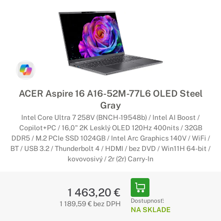
ACER Aspire 16 A16-52M-77L6 OLED Steel
Gray
Intel Core Ultra 7 258V (BNCH-19548b) / Intel AI Boost /
Copilot+PC / 16,0" 2K Lesklý OLED 120Hz 400nits / 32GB
DDR5 / M.2 PCIe SSD 1024GB / Intel Arc Graphics 140V / WiFi /
BT / USB 3.2 / Thunderbolt 4 / HDMI / bez DVD / Win11H 64-bit /
kovovosivý / 2r (2r) Carry-In
1 463,20 €
Dostupnosť:
1 189,59 € bez DPH
NA SKLADE