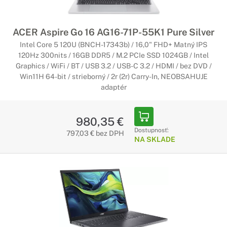
ACER Aspire Go 16 AG16-71P-55K1 Pure Silver
Intel Core 5 120U (BNCH-17343b) / 16,0" FHD+ Matný IPS
120Hz 300nits / 16GB DDR5 / M.2 PCIe SSD 1024GB / Intel
Graphics / WiFi / BT / USB 3.2 / USB-C 3.2 / HDMI / bez DVD /
Win11H 64-bit / strieborný / 2r (2r) Carry-In, NEOBSAHUJE
adaptér
980,35 €
Dostupnosť:
797,03 € bez DPH
NA SKLADE