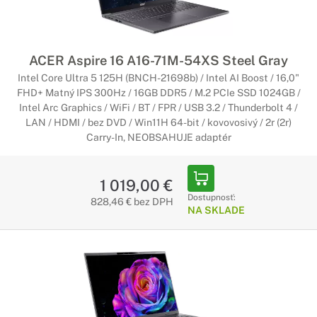
ACER Aspire 16 A16-71M-54XS Steel Gray
Intel Core Ultra 5 125H (BNCH-21698b) / Intel AI Boost / 16,0"
FHD+ Matný IPS 300Hz / 16GB DDR5 / M.2 PCIe SSD 1024GB /
Intel Arc Graphics / WiFi / BT / FPR / USB 3.2 / Thunderbolt 4 /
LAN / HDMI / bez DVD / Win11H 64-bit / kovovosivý / 2r (2r)
Carry-In, NEOBSAHUJE adaptér
1 019,00 €
Dostupnosť:
828,46 € bez DPH
NA SKLADE