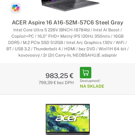
ACER Aspire 16 A16-52M-57C6 Steel Gray
Intel Core Ultra 5 226V (BNCH-18784b) / Intel AI Boost /
Copilot+PC / 16,0" FHD+ Matný IPS 120Hz 350nits / 16GB
DDR5 / M.2 PCIe SSD 512GB / Intel Arc Graphics 130V / WiFi /
BT / USB 3.2 / Thunderbolt 4 / HDMI / bez DVD / Win11H 64-bit /
kovovosivý / 2r (2r) Carry-In, NEOBSAHUJE adaptér
983,25 €
Dostupnosť:
799,39 € bez DPH
NA SKLADE