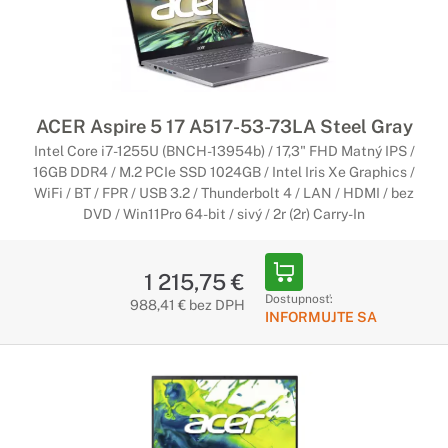
ACER Aspire 5 17 A517-53-73LA Steel Gray
Intel Core i7-1255U (BNCH-13954b) / 17,3" FHD Matný IPS /
16GB DDR4 / M.2 PCIe SSD 1024GB / Intel Iris Xe Graphics /
WiFi / BT / FPR / USB 3.2 / Thunderbolt 4 / LAN / HDMI / bez
DVD / Win11Pro 64-bit / sivý / 2r (2r) Carry-In
1 215,75 €
Dostupnosť:
988,41 € bez DPH
INFORMUJTE SA