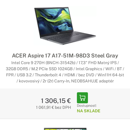
ACER Aspire 17 A17-51M-98D3 Steel Gray
Intel Core 9 270H (BNCH-31542b) / 17,3" FHD Matný IPS /
32GB DDR5 / M.2 PCIe SSD 1024GB / Intel Graphics / WiFi / BT /
FPR / USB 3.2 / Thunderbolt 4 / HDMI / bez DVD / Win11H 64-bit
/ kovovosivý / 2r (2r) Carry-In, NEOBSAHUJE adaptér
1 306,15 €
Dostupnosť:
1 061,91 € bez DPH
NA SKLADE