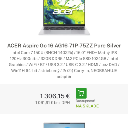
ACER Aspire Go 16 AG16-71P-75ZZ Pure Silver
Intel Core 7 150U (BNCH-14022b) / 16,0" FHD+ Matný IPS
120Hz 300nits / 32GB DDR5 / M.2 PCIe SSD 1024GB / Intel
Graphics / WiFi / BT / USB 3.2 / USB-C 3.2 / HDMI / bez DVD /
Win11H 64-bit / strieborný / 2r (2r) Carry-In, NEOBSAHUJE
adaptér
1 306,15 €
Dostupnosť:
1 061,91 € bez DPH
NA SKLADE