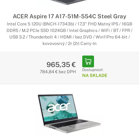
ACER Aspire 17 A17-51M-554C Steel Gray
Intel Core 5 120U (BNCH-17343b) / 17,3" FHD Matný IPS / 16GB
DDR5 / M.2 PCIe SSD 1024GB / Intel Graphics / WiFi / BT / FPR /
USB 3.2 / Thunderbolt 4 / HDMI / bez DVD / Win11Pro 64-bit /
kovovosivý / 2r (2r) Carry-In
965,35 €
Dostupnosť:
784,84 € bez DPH
NA SKLADE