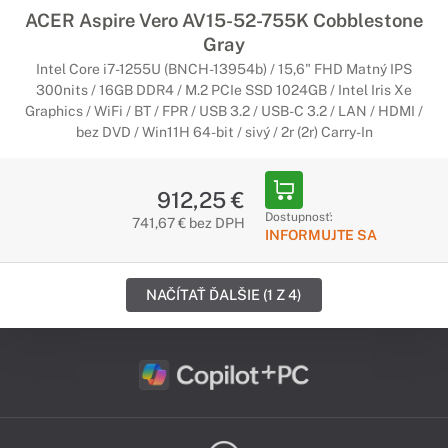
ACER Aspire Vero AV15-52-755K Cobblestone
Gray
Intel Core i7-1255U (BNCH-13954b) / 15,6" FHD Matný IPS
300nits / 16GB DDR4 / M.2 PCIe SSD 1024GB / Intel Iris Xe
Graphics / WiFi / BT / FPR / USB 3.2 / USB-C 3.2 / LAN / HDMI /
bez DVD / Win11H 64-bit / sivý / 2r (2r) Carry-In
912,25 €
Dostupnosť:
741,67 € bez DPH
INFORMUJTE SA
NAČÍTAŤ ĎALŠIE (1 Z 4)