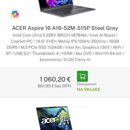
ACER Aspire 16 A16-52M-515P Steel Gray
Intel Core Ultra 5 226V (BNCH-18784b) / Intel AI Boost /
Copilot+PC / 16,0" FHD+ Matný IPS 120Hz 350nits / 16GB
DDR5 / M.2 PCIe SSD 1024GB / Intel Arc Graphics 130V / WiFi /
BT / USB 3.2 / Thunderbolt 4 / HDMI / bez DVD / Win11H 64-bit /
kovovosivý / 2r (2r) Carry-In
1 060,20 €
Dostupnosť:
861,95 € bez DPH
NA SKLADE