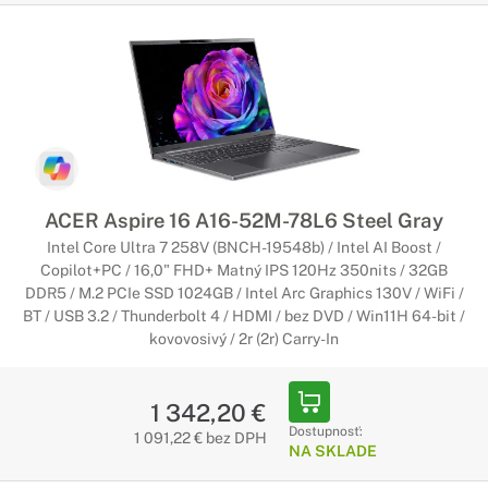
ACER Aspire 16 A16-52M-78L6 Steel Gray
Intel Core Ultra 7 258V (BNCH-19548b) / Intel AI Boost /
Copilot+PC / 16,0" FHD+ Matný IPS 120Hz 350nits / 32GB
DDR5 / M.2 PCIe SSD 1024GB / Intel Arc Graphics 130V / WiFi /
BT / USB 3.2 / Thunderbolt 4 / HDMI / bez DVD / Win11H 64-bit /
kovovosivý / 2r (2r) Carry-In
1 342,20 €
Dostupnosť:
1 091,22 € bez DPH
NA SKLADE