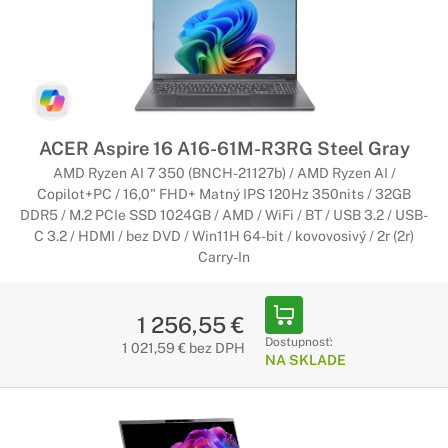
ACER Aspire 16 A16-61M-R3RG Steel Gray
AMD Ryzen AI 7 350 (BNCH-21127b) / AMD Ryzen AI /
Copilot+PC / 16,0" FHD+ Matný IPS 120Hz 350nits / 32GB
DDR5 / M.2 PCIe SSD 1024GB / AMD / WiFi / BT / USB 3.2 / USB-
C 3.2 / HDMI / bez DVD / Win11H 64-bit / kovovosivý / 2r (2r)
Carry-In
1 256,55 €
Dostupnosť:
1 021,59 € bez DPH
NA SKLADE