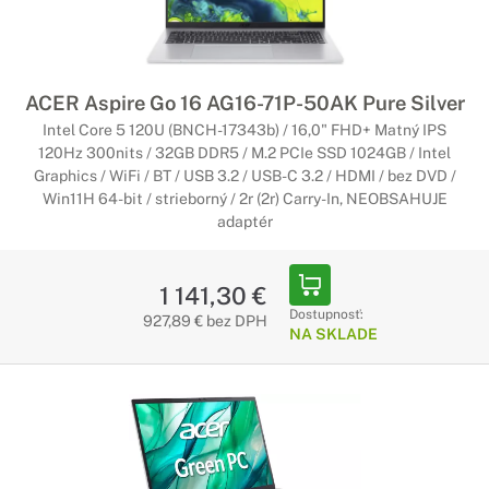
ACER Aspire Go 16 AG16-71P-50AK Pure Silver
Intel Core 5 120U (BNCH-17343b) / 16,0" FHD+ Matný IPS
120Hz 300nits / 32GB DDR5 / M.2 PCIe SSD 1024GB / Intel
Graphics / WiFi / BT / USB 3.2 / USB-C 3.2 / HDMI / bez DVD /
Win11H 64-bit / strieborný / 2r (2r) Carry-In, NEOBSAHUJE
adaptér
1 141,30 €
Dostupnosť:
927,89 € bez DPH
NA SKLADE