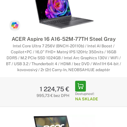
ACER Aspire 16 A16-52M-77TH Steel Gray
Intel Core Ultra 7 256V (BNCH-20110b) / Intel AI Boost /
Copilot+PC / 16,0" FHD+ Matný IPS 120Hz 350nits / 16GB
DDR5 / M.2 PCIe SSD 1024GB / Intel Arc Graphics 130V / WiFi /
BT / USB 3.2 / Thunderbolt 4 / HDMI / bez DVD / Win11H 64-bit /
kovovosivý / 2r (2r) Carry-In, NEOBSAHUJE adaptér
1 224,75 €
Dostupnosť:
995,73 € bez DPH
NA SKLADE