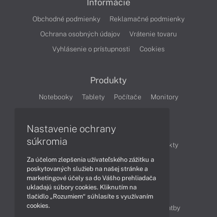
Informácie
Obchodné podmienky
Reklamačné podmienky
Ochrana osobných údajov
Vrátenie tovaru
Vyhlásenie o prístupnosti
Cookies
Produkty
Notebooky
Tablety
Počítače
Monitory
Články
Nastavenie ochrany
súkromia
Obchodné informácie
Novinky
Produkty
Za účelom zlepšenia užívateľského zážitku a
Technológie
Videá
poskytovaných služieb na našej stránke a
marketingové účely sa do Vášho prehliadača
ukladajú súbory cookies. Kliknutím na
Obsah
tlačidlo „Rozumiem“ súhlasíte s využívaním
cookies.
Ako nakupovať
Možnosti doručenia a platby