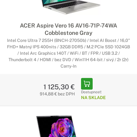
ACER Aspire Vero 16 AV16-71P-74WA
Cobblestone Gray
Intel Core Ultra 7 255H (BNCH-27050b) / Intel AI Boost / 16,0"
FHD+ Matný IPS 400nits / 32GB DDR5 / M.2 PCIe SSD 1024GB
/ Intel Arc Graphics 140T / WiFi / BT / FPR / USB 3.2 /
Thunderbolt 4 / HDMI / bez DVD / Win11H 64-bit / sivý / 2r (2r)
Carry-In
1 125,30 €
Dostupnosť:
914,88 € bez DPH
NA SKLADE