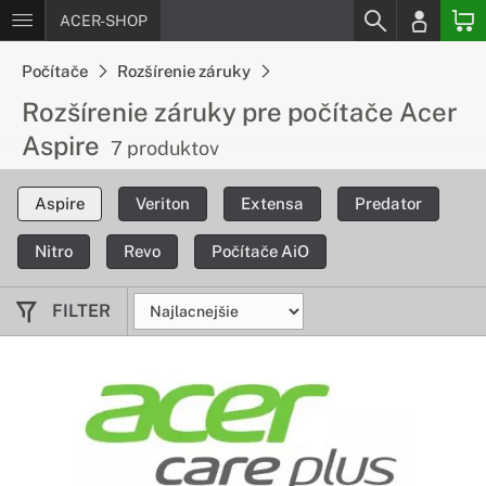
ACER-SHOP
Počítače
Rozšírenie záruky
Rozšírenie záruky pre počítače Acer
Aspire
7 produktov
Aspire
Veriton
Extensa
Predator
Nitro
Revo
Počítače AiO
FILTER