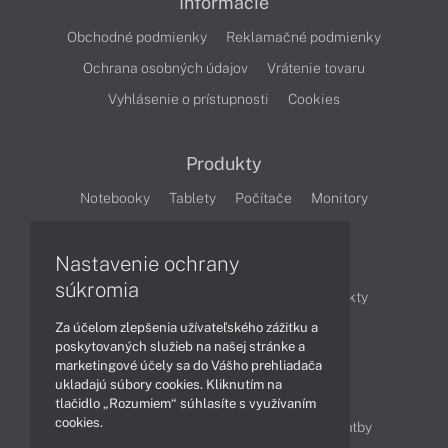
Informácie
Obchodné podmienky
Reklamačné podmienky
Ochrana osobných údajov
Vrátenie tovaru
Vyhlásenie o prístupnosti
Cookies
Produkty
Notebooky
Tablety
Počítače
Monitory
Články
Nastavenie ochrany
súkromia
Obchodné informácie
Novinky
Produkty
Za účelom zlepšenia užívateľského zážitku a
Technológie
Videá
poskytovaných služieb na našej stránke a
marketingové účely sa do Vášho prehliadača
ukladajú súbory cookies. Kliknutím na
Obsah
tlačidlo „Rozumiem“ súhlasíte s využívaním
cookies.
Ako nakupovať
Možnosti doručenia a platby