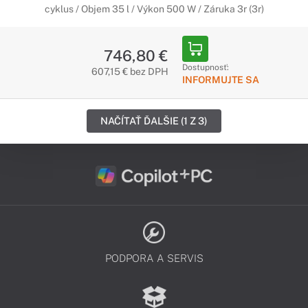
cyklus / Objem 35 l / Výkon 500 W / Záruka 3r (3r)
746,80 €
Dostupnosť:
607,15 € bez DPH
INFORMUJTE SA
NAČÍTAŤ ĎALŠIE (1 Z 3)
PODPORA A SERVIS