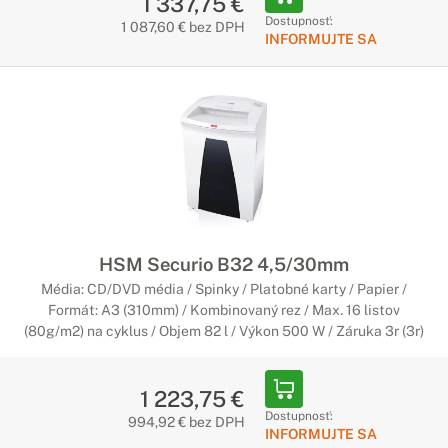
1 337,75 €
Dostupnosť:
1 087,60 € bez DPH
INFORMUJTE SA
HSM Securio B32 4,5/30mm
Média: CD/DVD média / Spinky / Platobné karty / Papier /
Formát: A3 (310mm) / Kombinovaný rez / Max. 16 listov
(80g/m2) na cyklus / Objem 82 l / Výkon 500 W / Záruka 3r (3r)
1 223,75 €
Dostupnosť:
994,92 € bez DPH
INFORMUJTE SA