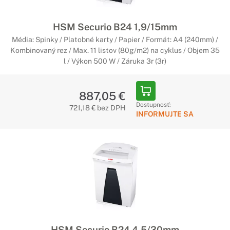
HSM Securio B24 1,9/15mm
Média: Spinky / Platobné karty / Papier / Formát: A4 (240mm) /
Kombinovaný rez / Max. 11 listov (80g/m2) na cyklus / Objem 35
l / Výkon 500 W / Záruka 3r (3r)
887,05 €
Dostupnosť:
721,18 € bez DPH
INFORMUJTE SA
HSM Securio B24 4,5/30mm