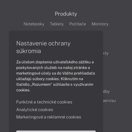
Produkty
Notebooky
Tablety
Počítače
Monitory
Články
Nastavenie ochrany
súkromia
Obchodné informácie
Novinky
Produkty
Za účelom zlepšenia užívateľského zážitku a
Technológie
Videá
poskytovaných služieb na našej stránke a
marketingové účely sa do Vášho prehliadača
ukladajú súbory cookies. Kliknutím na
Obsah
tlačidlo „Rozumiem“ súhlasíte s využívaním
cookies.
Ako nakupovať
Možnosti doručenia a platby
Podpora a servis
Servisné služby
Cenník servisu
Funkčné a technické cookies
Analytické cookies
Marketingové a reklamné cookies
Kontakty
043 4224 771
Obchodné oddelenie