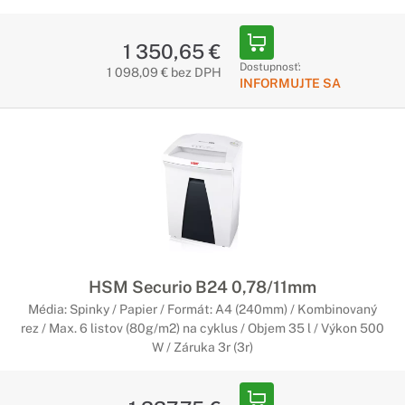
1 350,65 €
Dostupnosť:
1 098,09 € bez DPH
INFORMUJTE SA
HSM Securio B24 0,78/11mm
Média: Spinky / Papier / Formát: A4 (240mm) / Kombinovaný
rez / Max. 6 listov (80g/m2) na cyklus / Objem 35 l / Výkon 500
W / Záruka 3r (3r)