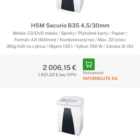
HSM Securio B35 4,5/30mm
Média: CD/DVD média / Spinky / Platobné karty / Papier /
Formát: A3 (400mm) / Kombinovaný rez / Max. 22 listov
(80g/m2) na cyklus / Objem 130 l / Výkon 700 W / Záruka 3r (3r)
2 006,15 €
Dostupnosť:
1 631,02 € bez DPH
INFORMUJTE SA