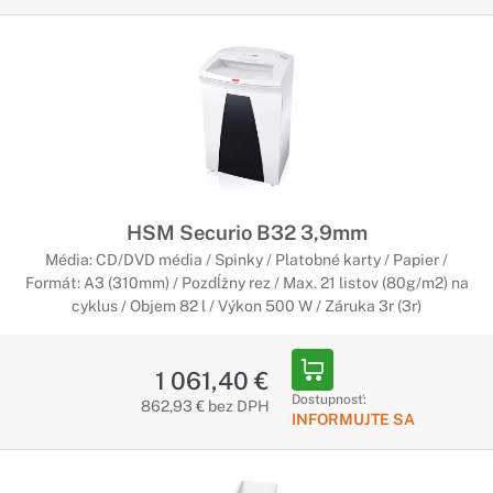
HSM Securio B32 3,9mm
Média: CD/DVD média / Spinky / Platobné karty / Papier /
Formát: A3 (310mm) / Pozdĺžny rez / Max. 21 listov (80g/m2) na
cyklus / Objem 82 l / Výkon 500 W / Záruka 3r (3r)
1 061,40 €
Dostupnosť:
862,93 € bez DPH
INFORMUJTE SA