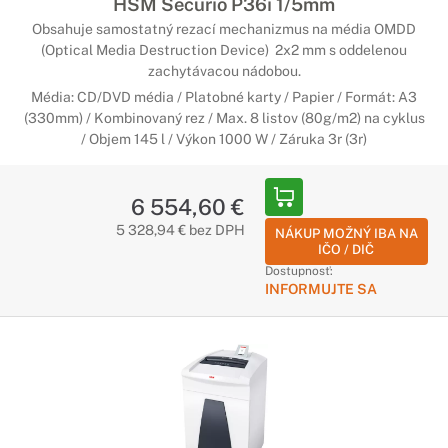
HSM Securio P36i 1/5mm
Obsahuje samostatný rezací mechanizmus na média OMDD
(Optical Media Destruction Device) 2x2 mm s oddelenou
zachytávacou nádobou.
Média: CD/DVD média / Platobné karty / Papier / Formát: A3
(330mm) / Kombinovaný rez / Max. 8 listov (80g/m2) na cyklus
/ Objem 145 l / Výkon 1000 W / Záruka 3r (3r)
6 554,60 €
5 328,94 € bez DPH
NÁKUP MOŽNÝ IBA NA
IČO / DIČ
Dostupnosť:
INFORMUJTE SA