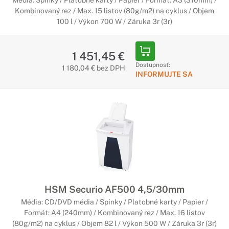
Média: Spinky / Platobné karty / Papier / Formát: A3 (310mm) /
Kombinovaný rez / Max. 15 listov (80g/m2) na cyklus / Objem
100 l / Výkon 700 W / Záruka 3r (3r)
1 451,45 €
Dostupnosť:
1 180,04 € bez DPH
INFORMUJTE SA
HSM Securio AF500 4,5/30mm
Média: CD/DVD média / Spinky / Platobné karty / Papier /
Formát: A4 (240mm) / Kombinovaný rez / Max. 16 listov
(80g/m2) na cyklus / Objem 82 l / Výkon 500 W / Záruka 3r (3r)