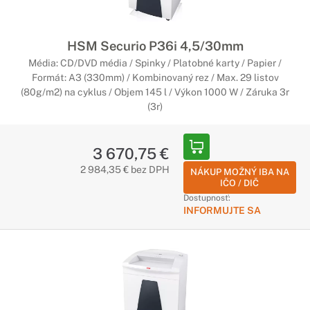
HSM Securio P36i 4,5/30mm
Média: CD/DVD média / Spinky / Platobné karty / Papier /
Formát: A3 (330mm) / Kombinovaný rez / Max. 29 listov
(80g/m2) na cyklus / Objem 145 l / Výkon 1000 W / Záruka 3r
(3r)
3 670,75 €
2 984,35 € bez DPH
NÁKUP MOŽNÝ IBA NA
IČO / DIČ
Dostupnosť:
INFORMUJTE SA