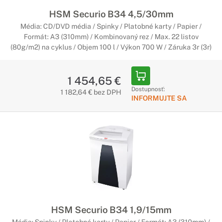
HSM Securio B34 4,5/30mm
Média: CD/DVD média / Spinky / Platobné karty / Papier /
Formát: A3 (310mm) / Kombinovaný rez / Max. 22 listov
(80g/m2) na cyklus / Objem 100 l / Výkon 700 W / Záruka 3r (3r)
1 454,65 €
Dostupnosť:
1 182,64 € bez DPH
INFORMUJTE SA
HSM Securio B34 1,9/15mm