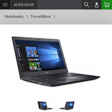
ACER-SHOP
Notebooky
TravelMate