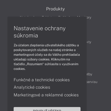
Produkty
Notebooky
Tablety
Počítače
Monitory
Nastavenie ochrany
Články
súkromia
Obchodné informácie
Novinky
Produkty
Za účelom zlepšenia užívateľského zážitku a
Technológie
Videá
poskytovaných služieb na našej stránke a
marketingové účely sa do Vášho prehliadača
ukladajú súbory cookies. Kliknutím na
tlačidlo „Rozumiem“ súhlasíte s využívaním
Obsah
cookies.
Ako nakupovať
Možnosti doručenia a platby
Funkčné a technické cookies
Podpora a servis
Servisné služby
Cenník servisu
Analytické cookies
Marketingové a reklamné cookies
Kontakty
043 4224 771
Obchodné oddelenie