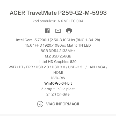
ACER TravelMate P259-G2-M-5993
kód produktu:
NX.VELEC.004
Intel Core i5-7200U (2,50-3,10GHz) (BNCH-3412b)
15,6" FHD 1920x1080px Matný TN LED
8GB DDR4 2133MHz
M.2 SSD 256GB
Intel HD Graphics 620
WiFi / BT / FPR / USB 2.0 / USB 3.0 / USB-C 3.1 / LAN / VGA /
HDMI
DVD-RW
Win10Pro 64-bit
čierny Hliník a plast
2r (2r) On-Site
VIAC INFORMÁCIÍ