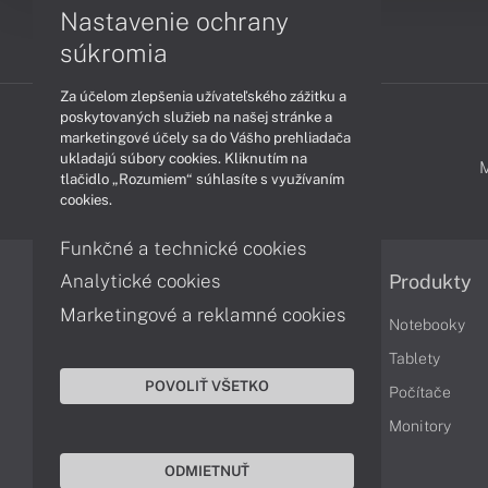
Nastavenie ochrany
súkromia
Za účelom zlepšenia užívateľského zážitku a
poskytovaných služieb na našej stránke a
marketingové účely sa do Vášho prehliadača
ukladajú súbory cookies. Kliknutím na
PODPORA A SERVIS
tlačidlo „Rozumiem“ súhlasíte s využívaním
cookies.
Funkčné a technické cookies
Analytické cookies
Informácie
Produkty
Marketingové a reklamné cookies
Obchodné podmienky
Notebooky
Reklamačné podmienky
Tablety
POVOLIŤ VŠETKO
Ochrana osobných údajov
Počítače
Vrátenie tovaru
Monitory
Vyhlásenie o prístupnosti
ODMIETNUŤ