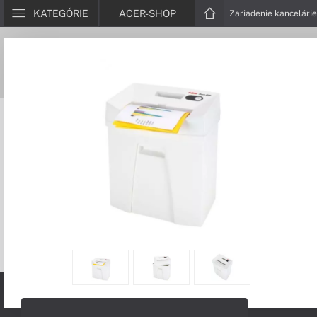
KATEGÓRIE
ACER-SHOP
Zariadenie kancelári