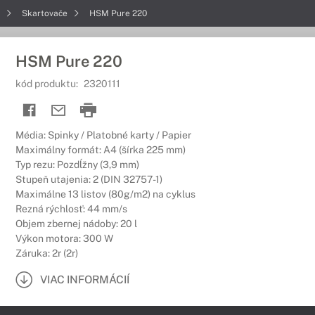
e
Skartovače
HSM Pure 220
HSM Pure 220
kód produktu:
2320111
Média: Spinky / Platobné karty / Papier
Maximálny formát: A4 (šírka 225 mm)
Typ rezu: Pozdĺžny (3,9 mm)
Stupeň utajenia: 2 (DIN 32757-1)
Maximálne 13 listov (80g/m2) na cyklus
Rezná rýchlosť: 44 mm/s
Objem zbernej nádoby: 20 l
Výkon motora: 300 W
Záruka: 2r (2r)
VIAC INFORMÁCIÍ