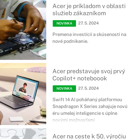
Acer je príkladom v oblasti
služieb zákazníkom
27. 5. 2024
NOVINKA
Premena investícií a skúseností na
nové podnikanie.
Acer predstavuje svoj prvý
Copilot+ noteboook
27. 5. 2024
NOVINKA
Swift 14 AI poháňaný platformou
Snapdragon X Series zahajuje novú
éru umelej inteligencie s úplne
novými možnosťami
Acer na ceste k 50. výročiu