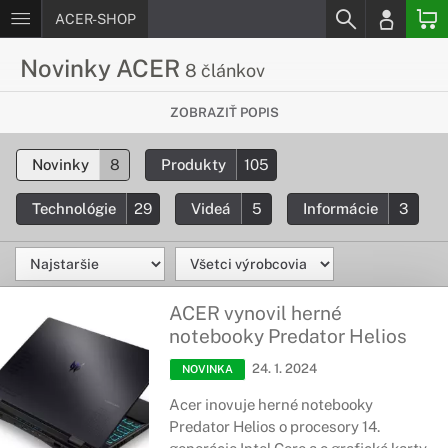
ACER-SHOP
Novinky ACER
8 článkov
Pozri si najnovšie produkty v našej
ZOBRAZIŤ POPIS
ponuke
Novinky
8
Produkty
105
Zaujímajú ťa nové produkty od Acer? Tu nájdeš novinky k
produktom Acer, nové modely, technológie a zaujímavosti.
Technológie
29
Videá
5
Informácie
3
ACER vynovil herné
notebooky Predator Helios
24. 1. 2024
NOVINKA
Acer inovuje herné notebooky
Predator Helios o procesory 14.