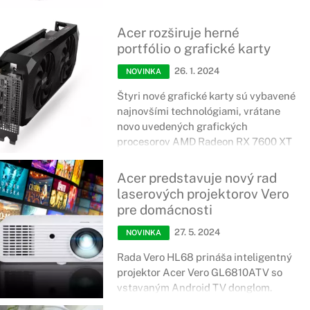
Acer rozširuje herné
portfólio o grafické karty
26. 1. 2024
NOVINKA
Štyri nové grafické karty sú vybavené
najnovšími technológiami, vrátane
novo uvedených grafických
procesorov AMD Radeon RX 7600 XT
a pokročilých tepelných riešení
spoločnosti Acer
Acer predstavuje nový rad
laserových projektorov Vero
pre domácnosti
27. 5. 2024
NOVINKA
Rada Vero HL68 prináša inteligentný
projektor Acer Vero GL6810ATV so
vstavaným Android TV donglom.