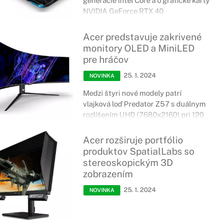
generácie Intel Core a o grafické karty
NVIDIA GeForce RTX 40
Acer predstavuje zakrivené
monitory OLED a MiniLED
pre hráčov
25. 1. 2024
NOVINKA
Medzi štyri nové modely patrí
vlajková loď Predator Z57 s duálnym
rozlíšením UHD (7680x2160) pri 120
Hz.
Acer rozširuje portfólio
produktov SpatialLabs so
stereoskopickým 3D
zobrazením
25. 1. 2024
NOVINKA