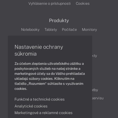
Vyhlásenie o prístupnosti
Cookies
Produkty
Notebooky
Tablety
Počítače
Monitory
Články
Nastavenie ochrany
súkromia
Obchodné informácie
Novinky
Produkty
Za účelom zlepšenia užívateľského zážitku a
Technológie
Videá
poskytovaných služieb na našej stránke a
marketingové účely sa do Vášho prehliadača
ukladajú súbory cookies. Kliknutím na
Obsah
tlačidlo „Rozumiem“ súhlasíte s využívaním
cookies.
Ako nakupovať
Možnosti doručenia a platby
Podpora a servis
Servisné služby
Cenník servisu
Funkčné a technické cookies
Analytické cookies
Marketingové a reklamné cookies
Kontakty