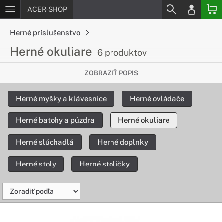
ACER-SHOP
Herné príslušenstvo
Herné okuliare
6 produktov
Chráň svoj zrak a zlepši kvalitu obrazu
ZOBRAZIŤ POPIS
Herné okuliare Visione pomáhajú stlmiť potencionálne
Herné myšky a klávesnice
Herné ovládače
škodlivé modré a biele svetlo, zvýšiť čistotu obrazu a ostrosť
videnia.
Herné batohy a púzdra
Herné okuliare
Herné slúchadlá
Herné doplnky
Herné stoly
Herné stoličky