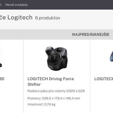
Herné ovládače
če Logitech
6 produktov
NAJPREDÁVANEJŠIE
3D
LOGITECH Driving Force
LOGITEC
Shifter
Radiaca páka pre volanty G920 a G29
Rozmery: 206,5 x 176,4 x 146,4 mm
Hmotnosť: 0,76 kg