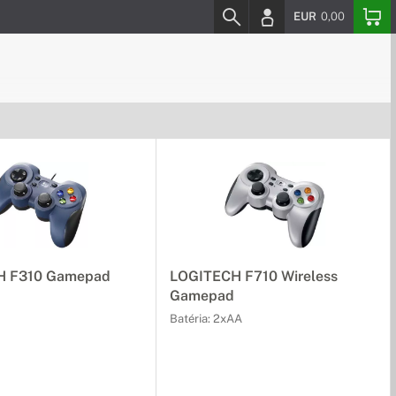
EUR
0,00
H F310 Gamepad
LOGITECH F710 Wireless
Gamepad
Batéria: 2xAA