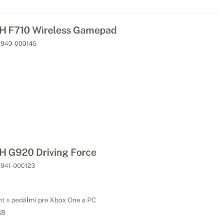
 F710 Wireless Gamepad
940-000145
A
 G920 Driving Force
941-000123
t s pedálmi pre Xbox One a PC
SB