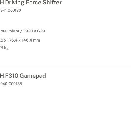
 Driving Force Shifter
941-000130
 pre volanty G920 a G29
,5 x 176,4 x 146,4 mm
76 kg
H F310 Gamepad
940-000135