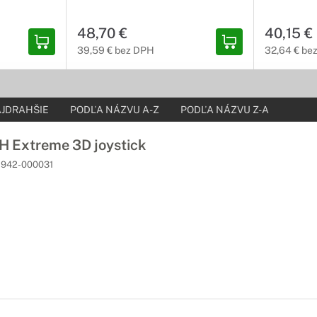
48,70 €
40,15 €
39,59 € bez DPH
32,64 € be
JDRAHŠIE
PODĽA NÁZVU A-Z
PODĽA NÁZVU Z-A
 Extreme 3D joystick
942-000031