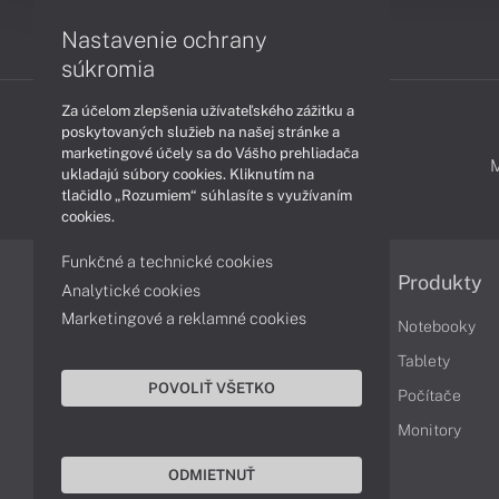
Nastavenie ochrany
súkromia
Za účelom zlepšenia užívateľského zážitku a
poskytovaných služieb na našej stránke a
marketingové účely sa do Vášho prehliadača
PODPORA A SERVIS
ukladajú súbory cookies. Kliknutím na
tlačidlo „Rozumiem“ súhlasíte s využívaním
cookies.
Funkčné a technické cookies
Informácie
Produkty
Analytické cookies
Marketingové a reklamné cookies
Obchodné podmienky
Notebooky
Reklamačné podmienky
Tablety
POVOLIŤ VŠETKO
Ochrana osobných údajov
Počítače
Vrátenie tovaru
Monitory
Vyhlásenie o prístupnosti
ODMIETNUŤ