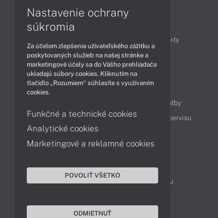
Nastavenie ochrany
Články
súkromia
Obchodné informácie
Novinky
Produkty
Za účelom zlepšenia užívateľského zážitku a
Technológie
Videá
poskytovaných služieb na našej stránke a
marketingové účely sa do Vášho prehliadača
ukladajú súbory cookies. Kliknutím na
tlačidlo „Rozumiem“ súhlasíte s využívaním
Obsah
cookies.
Ako nakupovať
Možnosti doručenia a platby
Funkčné a technické cookies
Podpora a servis
Servisné služby
Cenník servisu
Analytické cookies
Marketingové a reklamné cookies
Kontakty
043 4224 771
Obchodné oddelenie
POVOLIŤ VŠETKO
Servisné oddelenie
Reklamácia tovaru
TeamViewer (vzdialená podpora)
ODMIETNUŤ