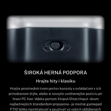
ŠIROKÁ HERNÁ PODPORA
Hrajte hity i klasiku
Hrajte prostredníctvom portov konzoly s ovládačom v ich
prirodzenom štýle, alebo si osvojte uvoľnenejšie pozíciu pri
hraní PC hier. Vďaka portom XInput/DirectInput - dvom
najbežnejších štandardom pripojenia – je možné gamepad
F710 ľahko nainštalovať a používať vo vašich obľúbených