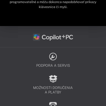
programovateľné a môžu dokonca napodobňovať príkazy
klávesnice či myši.
PODPORA A SERVIS
MOŽNOSTI DORUČENIA
A PLATBY