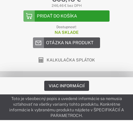
246,46 € bez DPH
PRIDAŤ DO KOŠÍKA
Dostupnosť:
NA SKLADE
OTÁZKA NA PRODUKT
KALKULAČKA SPLÁTOK
VIAC INFORMÁCIÍ
Toto je všeobecný popis a uvedené informácie sa nemusia
vzťahovať na všetky varianty tohto produktu. Konkrétne
informácie k vybranému produktu nájdete v ŠPECIFIKÁCIÍ A
PARAMETROCH.