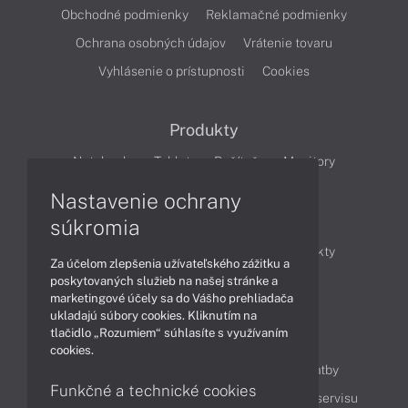
Obchodné podmienky
Reklamačné podmienky
Ochrana osobných údajov
Vrátenie tovaru
Vyhlásenie o prístupnosti
Cookies
Produkty
Notebooky
Tablety
Počítače
Monitory
Nastavenie ochrany
Články
súkromia
Obchodné informácie
Novinky
Produkty
Za účelom zlepšenia užívateľského zážitku a
Technológie
Videá
poskytovaných služieb na našej stránke a
marketingové účely sa do Vášho prehliadača
ukladajú súbory cookies. Kliknutím na
tlačidlo „Rozumiem“ súhlasíte s využívaním
Obsah
cookies.
Ako nakupovať
Možnosti doručenia a platby
Funkčné a technické cookies
Podpora a servis
Servisné služby
Cenník servisu