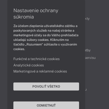
Články
Nastavenie ochrany
súkromia
Obchodné informácie
Novinky
Produkty
Za účelom zlepšenia užívateľského zážitku a
Technológie
Videá
poskytovaných služieb na našej stránke a
marketingové účely sa do Vášho prehliadača
ukladajú súbory cookies. Kliknutím na
Obsah
tlačidlo „Rozumiem“ súhlasíte s využívaním
cookies.
Ako nakupovať
Možnosti doručenia a platby
Podpora a servis
Servisné služby
Cenník servisu
Funkčné a technické cookies
Analytické cookies
Marketingové a reklamné cookies
Kontakty
043 4224 771
Obchodné oddelenie
POVOLIŤ VŠETKO
Servisné oddelenie
Reklamácia tovaru
TeamViewer (vzdialená podpora)
ODMIETNUŤ