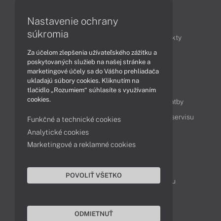
Články
Nastavenie ochrany
súkromia
Obchodné informácie
Novinky
Produkty
Za účelom zlepšenia užívateľského zážitku a
Technológie
Videá
poskytovaných služieb na našej stránke a
marketingové účely sa do Vášho prehliadača
ukladajú súbory cookies. Kliknutím na
Obsah
tlačidlo „Rozumiem“ súhlasíte s využívaním
cookies.
Ako nakupovať
Možnosti doručenia a platby
Podpora a servis
Servisné služby
Cenník servisu
Funkčné a technické cookies
Analytické cookies
Marketingové a reklamné cookies
Kontakty
043 4224 771
Obchodné oddelenie
POVOLIŤ VŠETKO
Servisné oddelenie
Reklamácia tovaru
TeamViewer (vzdialená podpora)
ODMIETNUŤ